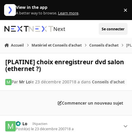
Aller au contenu
View in the app
×
Di
A better way to browse.
Learn more
.
Next
Se connecter
Accueil
Matériel et Conseils d'achat
Conseils d'achat
[PL
[PLATINE] choix enregistreur dvd salon
(ethernet ?)
Par
Mr Lo
le 23 décembre 2007
18 a
dans
Conseils d'achat
Commencer un nouveau sujet
Mr Lo
INpactien
Posté(e)
le 23 décembre 2007
18 a