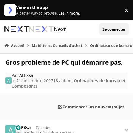
Aller au contenu
View in the app
×
Di
A better way to browse.
Learn more
.
Next
Se connecter
Accueil
Matériel et Conseils d'achat
Ordinateurs de bureau
Gros probleme de PC qui démarre pas.
Par
ALEXsa
le 21 décembre 2007
18 a
dans
Ordinateurs de bureau et
Composants
Commencer un nouveau sujet
ALEXsa
INpactien
Posté(e)
le 21 décembre 2007
18 a