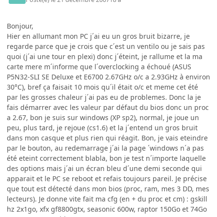
Bonjour,
Hier en allumant mon PC j´ai eu un gros bruit bizarre, je
regarde parce que je crois que c´est un ventilo ou je sais pas
quoi (j´ai une tour en plexi) donc j´éteint, je rallume et la ma
carte mere m´informe que l´overclocking a échoué (ASUS
P5N32-SLI SE Deluxe et E6700 2.67GHz o/c a 2.93GHz à environ
30°C), bref ça faisait 10 mois qu´il était o/c et meme cet été
par les grosses chaleur j´ai pas eu de problemes. Donc la je
fais démarrer avec les valeur par défaut du bios donc un proc
a 2.67, bon je suis sur windows (XP sp2), normal, je joue un
peu, plus tard, je rejoue (cs1.6) et la j´entend un gros bruit
dans mon casque et plus rien qui réagit. Bon, je vais eteindre
par le bouton, au redemarrage j´ai la page ´windows n´a pas
été eteint correctement blabla, bon je test n´importe laquelle
des options mais j´ai un écran bleu d´une demi seconde qui
apparait et le PC se reboot et refais toujours pareil. Je précise
que tout est détecté dans mon bios (proc, ram, mes 3 DD, mes
lecteurs). Je donne vite fait ma cfg (en + du proc et cm) : gskill
hz 2x1go, xfx gf8800gtx, seasonic 600w, raptor 150Go et 74Go