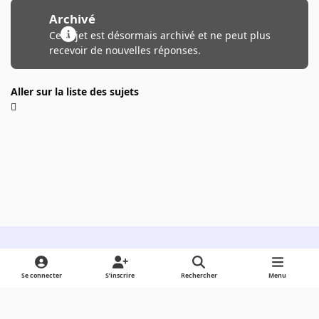
Archivé
Ce sujet est désormais archivé et ne peut plus
recevoir de nouvelles réponses.
Aller sur la liste des sujets
Light Mode
Dark Mode
System Preference
Se connecter
S’inscrire
Rechercher
Menu
Langue
Cookies
Powered by
Invision Community