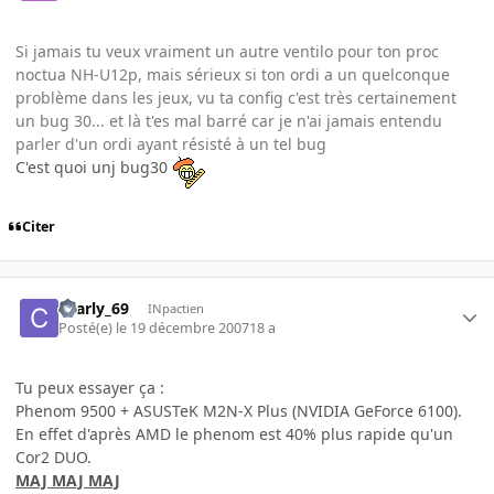
Si jamais tu veux vraiment un autre ventilo pour ton proc
noctua NH-U12p, mais sérieux si ton ordi a un quelconque
problème dans les jeux, vu ta config c'est très certainement
un bug 30... et là t'es mal barré car je n'ai jamais entendu
parler d'un ordi ayant résisté à un tel bug
C'est quoi unj bug30
Citer
charly_69
INpactien
Posté(e)
le 19 décembre 2007
18 a
Tu peux essayer ça :
Phenom 9500 + ASUSTeK M2N-X Plus (NVIDIA GeForce 6100).
En effet d'après AMD le phenom est 40% plus rapide qu'un
Cor2 DUO.
MAJ MAJ MAJ