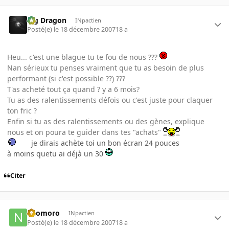
Big Dragon
INpactien
Posté(e)
le 18 décembre 2007
18 a
Heu... c'est une blague tu te fou de nous ???
Nan sérieux tu penses vraiment que tu as besoin de plus
performant (si c'est possible ??) ???
T'as acheté tout ça quand ? y a 6 mois?
Tu as des ralentissements défois ou c'est juste pour claquer
ton fric ?
Enfin si tu as des ralentissements ou des gènes, explique
nous et on poura te guider dans tes "achats"
je dirais achète toi un bon écran 24 pouces
à moins quetu ai déjà un 30
Citer
neomoro
INpactien
Posté(e)
le 18 décembre 2007
18 a