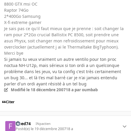
8800 GTX msi OC
Raptor 74Go
2*400Go Samsung
X-fi extreme gamer
Je sais pas ce qu'il faut mieux que je prenne : soit changer la
ram pour 2*2Go crucial Ballistix PC 8500, soit prendre une
asus Physx, soit changer mon refroidissement pour mieux
overclocker (actuellement j ai le Thermaltake BigTyphoon).
Merci bye
Si jamais tu veux vraiment un autre ventilo pour ton proc
noctua NH-U12p, mais sérieux si ton ordi a un quelconque
problème dans les jeux, vu ta config c'est très certainement
un bug 30... et là t'es mal barré car je n'ai jamais entendu
parler d'un ordi ayant résisté à un tel bug
Modifié
le 18 décembre 2007
18 a
par oumbab
Citer
freed74
INpactien
Posté(e)
le 19 décembre 2007
18 a