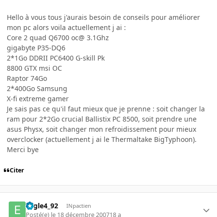
Hello à vous tous j'aurais besoin de conseils pour améliorer
mon pc alors voila actuellement j ai :
Core 2 quad Q6700 oc@ 3.1Ghz
gigabyte P35-DQ6
2*1Go DDRII PC6400 G-skill Pk
8800 GTX msi OC
Raptor 74Go
2*400Go Samsung
X-fi extreme gamer
Je sais pas ce qu'il faut mieux que je prenne : soit changer la
ram pour 2*2Go crucial Ballistix PC 8500, soit prendre une
asus Physx, soit changer mon refroidissement pour mieux
overclocker (actuellement j ai le Thermaltake BigTyphoon).
Merci bye
Citer
Eagle4_92
INpactien
Posté(e)
le 18 décembre 2007
18 a