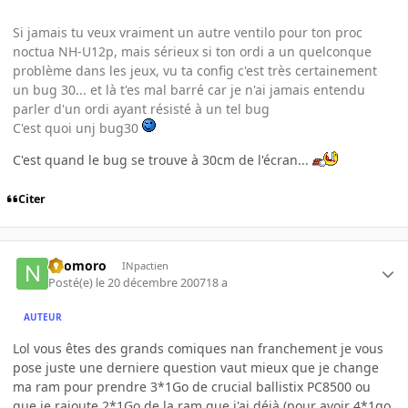
Si jamais tu veux vraiment un autre ventilo pour ton proc
noctua NH-U12p, mais sérieux si ton ordi a un quelconque
problème dans les jeux, vu ta config c'est très certainement
un bug 30... et là t'es mal barré car je n'ai jamais entendu
parler d'un ordi ayant résisté à un tel bug
C'est quoi unj bug30
C'est quand le bug se trouve à 30cm de l'écran...
Citer
neomoro
INpactien
Posté(e)
le 20 décembre 2007
18 a
AUTEUR
Lol vous êtes des grands comiques nan franchement je vous
pose juste une derniere question vaut mieux que je change
ma ram pour prendre 3*1Go de crucial ballistix PC8500 ou
que je rajoute 2*1Go de la ram que j'ai déjà (pour avoir 4*1go