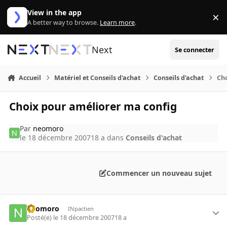
Aller au contenu
View in the app
×
Di
A better way to browse.
Learn more
.
Next
Se connecter
Accueil
Matériel et Conseils d'achat
Conseils d'achat
Ch
Choix pour améliorer ma config
Par
neomoro
le 18 décembre 2007
18 a
dans
Conseils d'achat
Commencer un nouveau sujet
neomoro
INpactien
Posté(e)
le 18 décembre 2007
18 a