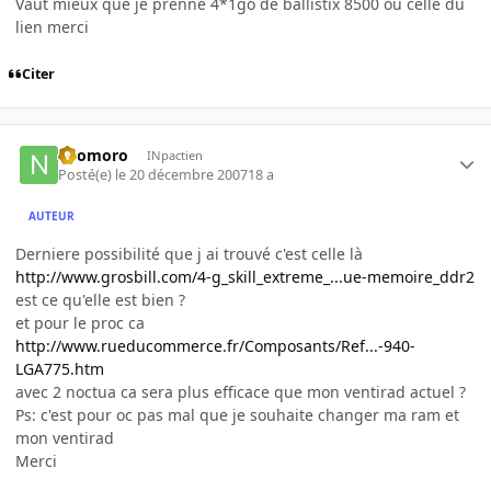
Vaut mieux que je prenne 4*1go de ballistix 8500 ou celle du
lien merci
Citer
neomoro
INpactien
Posté(e)
le 20 décembre 2007
18 a
AUTEUR
Derniere possibilité que j ai trouvé c'est celle là
http://www.grosbill.com/4-g_skill_extreme_...ue-memoire_ddr2
est ce qu'elle est bien ?
et pour le proc ca
http://www.rueducommerce.fr/Composants/Ref...-940-
LGA775.htm
avec 2 noctua ca sera plus efficace que mon ventirad actuel ?
Ps: c'est pour oc pas mal que je souhaite changer ma ram et
mon ventirad
Merci