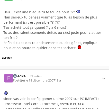
Heu... c'est une blague tu te fou de nous ???
Nan sérieux tu penses vraiment que tu as besoin de plus
performant (si c'est possible ??) ???
T'as acheté tout ça quand ? y a 6 mois?
Tu as des ralentissements défois ou c'est juste pour claquer
ton fric ?
Enfin si tu as des ralentissements ou des gènes, explique
nous et on poura te guider dans tes "achats"
Citer
freed74
INpactien
Posté(e)
le 18 décembre 2007
18 a
sinon vas voir la config gamer ultime 2007 sur PC IMPACT :
Processeur Intel Core 2 Extreme QX6850 839,90 ¤
Carte Mère Asus Striker Extreme (nForce 680i SLI) 228,43 ¤