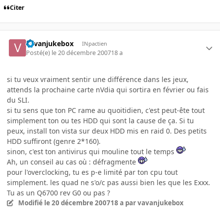
Citer
vavanjukebox
INpactien
Posté(e)
le 20 décembre 2007
18 a
si tu veux vraiment sentir une différence dans les jeux,
attends la prochaine carte nVdia qui sortira en février ou fais
du SLI.
si tu sens que ton PC rame au quoitidien, c'est peut-ête tout
simplement ton ou tes HDD qui sont la cause de ça. Si tu
peux, install ton vista sur deux HDD mis en raid 0. Des petits
HDD suffiront (genre 2*160).
sinon, c'est ton antivirus qui mouline tout le temps
Ah, un conseil au cas où : défragmente
pour l'overclocking, tu es p-e limité par ton cpu tout
simplement. les quad ne s'o/c pas aussi bien les que les Exxx.
Tu as un Q6700 rev G0 ou pas ?
Modifié
le 20 décembre 2007
18 a
par vavanjukebox