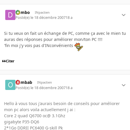
dumbo
INpactien
Posté(e)
le 18 décembre 2007
18 a
Si tu veux on fait un échange de PC, comme ça avec le mien tu
auras des réponses pour améliorer mon/ton PC !!!!
'fin moi j'y vois pas d'INconvénients
Citer
oumbab
INpactien
Posté(e)
le 18 décembre 2007
18 a
Hello à vous tous j'aurais besoin de conseils pour améliorer
mon pc alors voila actuellement j ai :
Core 2 quad Q6700 oc@ 3.1Ghz
gigabyte P35-DQ6
2*1Go DDRII PC6400 G-skill Pk