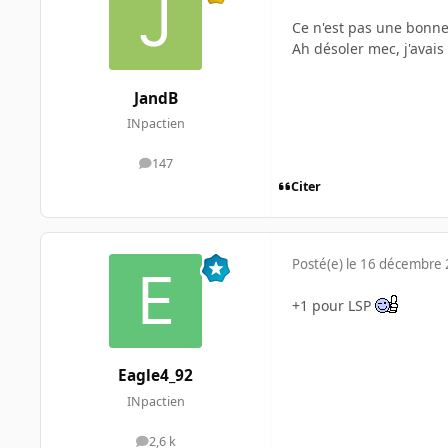
Ce n'est pas une bonne
Ah désoler mec, j'avais
JandB
INpactien
147
messages
Citer
Posté(e)
le 16 décembre
+1 pour LSP
Eagle4_92
INpactien
2,6 k
messages