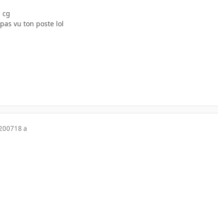
 cg
 pas vu ton poste lol
 2007
18 a