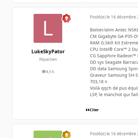
Posté(e)
le 16 décembre
Boitier/alim Antec NSK
CM Gigabyte GA-P35-DS
RAM G.Skill Kit Extrem
CPU Intel® Core™ 2 Du
LukeSkyPator
CG Sapphire Radeon™ 
INpactien
DD sys Seagate Barracu
DD data Samsung Spinp
4,5 k
messages
Graveur Samsung SH-S2
703,18 ¤
Voilà qqch de pus équil
LSP, le manchot qui fai
Citer
Posté(e)
le 16 décembre