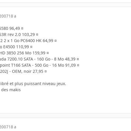
 2007
18 a
6580 96,49 ¤
3R rev 2.0 103,29 ¤
e2 2 x 1 Go PC6400 HK 64,99 ¤
o E4500 110,99 ¤
HD 3850 256 Mo 159,99 ¤
da 7200.10 SATA - 160 Go - 8 Mo 48,39 ¤
oint T166 SATA - 500 Go - 16 Mo 91,09 ¤
02J - OEM, noir 27,95 ¤
ibré et plus puissant niveau jeux.
t des makis
 2007
18 a