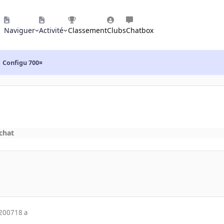
Naviguer
Activité
Classement
Clubs
Chatbox
Configu 700¤
achat
 2007
18 a