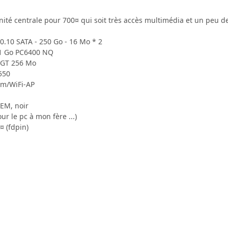
nité centrale pour 700¤ qui soit très accès multimédia et un peu d
.10 SATA - 250 Go - 16 Mo * 2
x 1 Go PC6400 NQ
 GT 256 Mo
550
um/WiFi-AP
EM, noir
r le pc à mon fère ...)
¤ (fdpin)