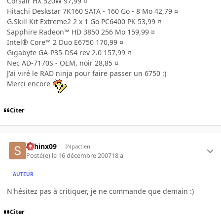
Corsair HX 520W 97,99 ¤
Hitachi Deskstar 7K160 SATA - 160 Go - 8 Mo 42,79 ¤
G.Skill Kit Extreme2 2 x 1 Go PC6400 PK 53,99 ¤
Sapphire Radeon™ HD 3850 256 Mo 159,99 ¤
Intel® Core™ 2 Duo E6750 170,99 ¤
Gigabyte GA-P35-DS4 rev 2.0 157,99 ¤
Nec AD-7170S - OEM, noir 28,85 ¤
J'ai viré le RAD ninja pour faire passer un 6750 :)
Merci encore
Citer
sphinx09
INpactien
Posté(e)
le 16 décembre 2007
18 a
AUTEUR
N'hésitez pas à critiquer, je ne commande que demain :)
Citer