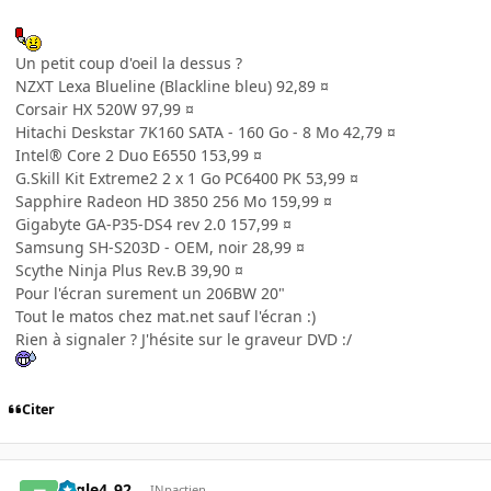
Un petit coup d'oeil la dessus ?
NZXT Lexa Blueline (Blackline bleu) 92,89 ¤
Corsair HX 520W 97,99 ¤
Hitachi Deskstar 7K160 SATA - 160 Go - 8 Mo 42,79 ¤
Intel® Core 2 Duo E6550 153,99 ¤
G.Skill Kit Extreme2 2 x 1 Go PC6400 PK 53,99 ¤
Sapphire Radeon HD 3850 256 Mo 159,99 ¤
Gigabyte GA-P35-DS4 rev 2.0 157,99 ¤
Samsung SH-S203D - OEM, noir 28,99 ¤
Scythe Ninja Plus Rev.B 39,90 ¤
Pour l'écran surement un 206BW 20"
Tout le matos chez mat.net sauf l'écran :)
Rien à signaler ? J'hésite sur le graveur DVD :/
Citer
Eagle4_92
INpactien