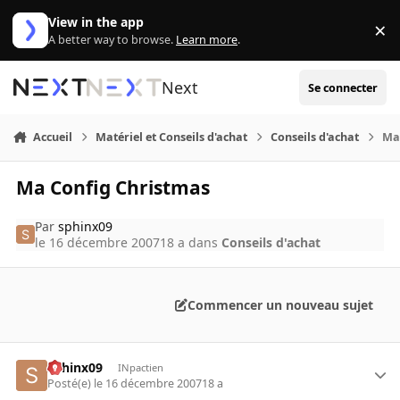
Aller au contenu
View in the app
×
Di
A better way to browse.
Learn more
.
Next
Se connecter
Accueil
Matériel et Conseils d'achat
Conseils d'achat
Ma
Ma Config Christmas
Par
sphinx09
le 16 décembre 2007
18 a
dans
Conseils d'achat
Commencer un nouveau sujet
sphinx09
INpactien
Posté(e)
le 16 décembre 2007
18 a