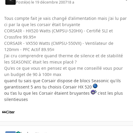
Posté(e)
le 19 décembre 2007
18 a
Tous compte fait je vais changé d'alimentation mais j'ai lu par
ci par la que les corsair était bruyante
CORSAIR - HX520 Watts (CMPSU-520HX) - Certifié SLI et
Crossfire 99.95¤
CORSAIR - VX550 Watts (CMPSU-550VX) - Ventilateur de
120mm - PFC Actif 89.95¤
J'ai cru comprendre quand therme de silence et de stabilité
les SEASONIC était les mieux placé ?
Qu'es ce que vous en pensez et que me conseillé vous pour
un budget de 90 à 100¤ max
quand tu sais que Corsair dispose de blocs Seasonic qu'ils
garantissent 5 ans tu choisis Corsair HX 520
ou t'as lu que les Corsair étaient bruyantes
c'est les plus
silentieuses
Citer