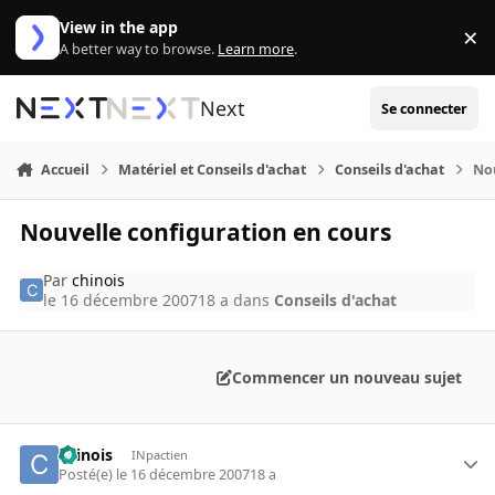
Aller au contenu
View in the app
×
Di
A better way to browse.
Learn more
.
Next
Se connecter
Accueil
Matériel et Conseils d'achat
Conseils d'achat
Nou
Nouvelle configuration en cours
Par
chinois
le 16 décembre 2007
18 a
dans
Conseils d'achat
Commencer un nouveau sujet
chinois
INpactien
Posté(e)
le 16 décembre 2007
18 a