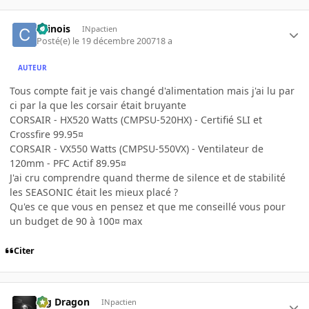
chinois
INpactien
Posté(e)
le 19 décembre 2007
18 a
AUTEUR
Tous compte fait je vais changé d'alimentation mais j'ai lu par
ci par la que les corsair était bruyante
CORSAIR - HX520 Watts (CMPSU-520HX) - Certifié SLI et
Crossfire 99.95¤
CORSAIR - VX550 Watts (CMPSU-550VX) - Ventilateur de
120mm - PFC Actif 89.95¤
J'ai cru comprendre quand therme de silence et de stabilité
les SEASONIC était les mieux placé ?
Qu'es ce que vous en pensez et que me conseillé vous pour
un budget de 90 à 100¤ max
Citer
Big Dragon
INpactien