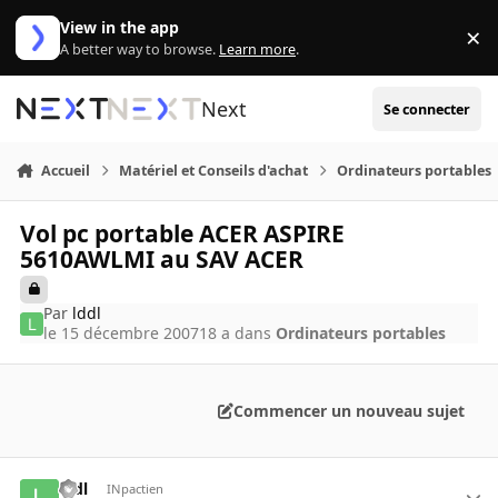
Aller au contenu
View in the app
×
Di
A better way to browse.
Learn more
.
Next
Se connecter
Accueil
Matériel et Conseils d'achat
Ordinateurs portables
Vol pc portable ACER ASPIRE
5610AWLMI au SAV ACER
Par
lddl
le 15 décembre 2007
18 a
dans
Ordinateurs portables
Commencer un nouveau sujet
lddl
INpactien