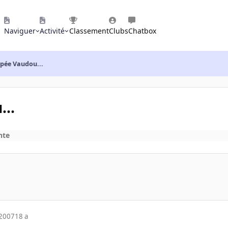
Naviguer
Activité
Classement
Clubs
Chatbox
upée Vaudou...
..
nte
 2007
18 a