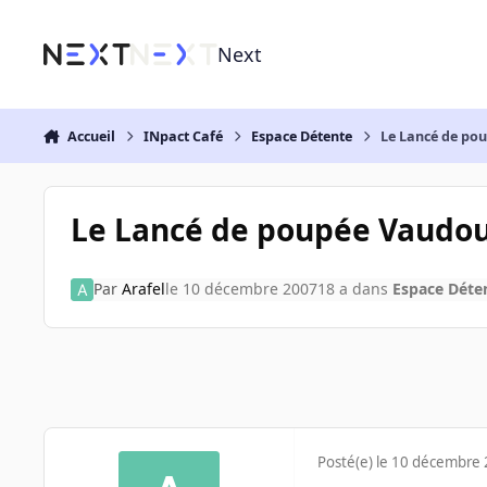
Aller au contenu
Next
Accueil
INpact Café
Espace Détente
Le Lancé de po
Le Lancé de poupée Vaudou.
Par
Arafel
le 10 décembre 2007
18 a
dans
Espace Déte
Posté(e)
le 10 décembre