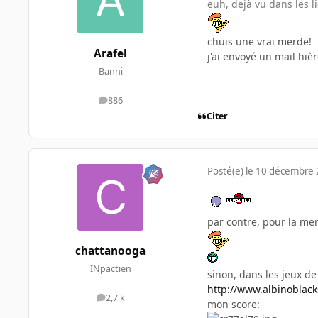
euh, dejà vu dans les li
chuis une vrai merde!
Arafel
j'ai envoyé un mail hièr
Banni
886
messages
Citer
Posté(e)
le 10 décembre
par contre, pour la mer
chattanooga
INpactien
sinon, dans les jeux de 
http://www.albinoblac
2,7 k
messages
mon score: