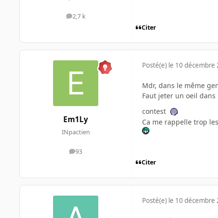
2,7 k
messages
Citer
Posté(e)
le 10 décembre
Mdr, dans le même genr
Faut jeter un oeil dans
contest
Em1Ly
Ca me rappelle trop le
INpactien
93
messages
Citer
Posté(e)
le 10 décembre