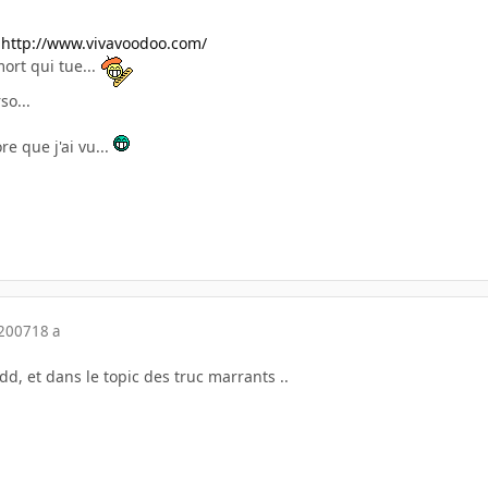
:
http://www.vivavoodoo.com/
mort qui tue...
so...
re que j'ai vu...
 2007
18 a
dd, et dans le topic des truc marrants ..