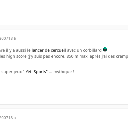
 2007
18 a
e il y a aussi le
lancer de cercueil
avec un corbillard
 les high score (j'y suis pas encore, 850 m max, après j'ai des cram
s super jeux
" Yéti Sports"
... mythique !
 2007
18 a