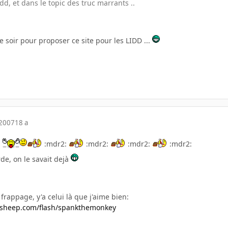
dd, et dans le topic des truc marrants ..
e soir pour proposer ce site pour les LIDD ...
 2007
18 a
:mdr2:
:mdr2:
:mdr2:
:mdr2:
de, on le savait dejà
frappage, y'a celui là que j'aime bien:
ksheep.com/flash/spankthemonkey