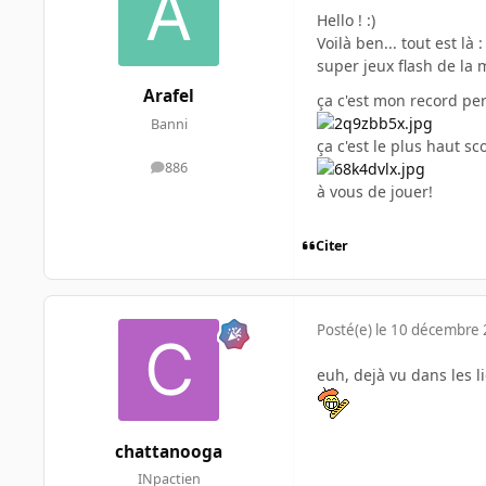
Hello ! :)
Voilà ben... tout est là 
super jeux flash de la 
Arafel
ça c'est mon record per
Banni
ça c'est le plus haut sco
886
messages
à vous de jouer!
Citer
Posté(e)
le 10 décembre
euh, dejà vu dans les li
chattanooga
INpactien