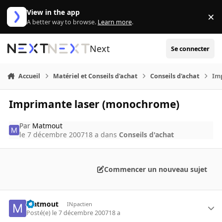
Aller au contenu
View in the app
×
Di
A better way to browse.
Learn more
.
Next
Se connecter
Accueil
Matériel et Conseils d'achat
Conseils d'achat
Im
Imprimante laser (monochrome)
Par
Matmout
le 7 décembre 2007
18 a
dans
Conseils d'achat
Commencer un nouveau sujet
Matmout
INpactien
Posté(e)
le 7 décembre 2007
18 a