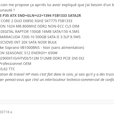
coin me propose ça aprrès lui avoir expliqué que j'ai besoin d'u
unauté ?
5 P35 ATX SND+GLN+U2+1394 FSB1333 SATA2R
CORE 2 DUO E6850 3GHZ SKT775 FSB1333
ON 1024 MB 800MHZ DDR2 NON-ECC CL5 DIM
DIGITAL RAPTOR 150GB 16MB SATA/150 4.5MS
ARRACUDA 7200.10 500GB SATA-II 3.5LP 8.5MS
ICSDVD INT 20X SATA NOIR BULK
ke Soprano VB1000BNS - Noir (sans alimentation)
ION SEASONIC S12 ENERGY+ 650W
2900XT/G/HTVDI/512M 512MB DDR3 PCIE DVI-IX2
Professionnel OEM
03,62 TTC
ation de travail HP mais c'est fait dans le coin, je sais qu'il y a des tru
ger pensez-vous que c'est un interlocuteur technico-commercial de confi
2007
18 a