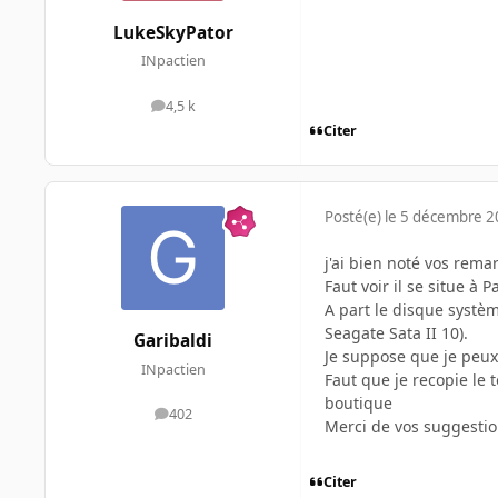
LukeSkyPator
INpactien
4,5 k
messages
Citer
Posté(e)
le 5 décembre 
j'ai bien noté vos rema
Faut voir il se situe à Pa
A part le disque systè
Seagate Sata II 10).
Garibaldi
Je suppose que je peux
INpactien
Faut que je recopie le t
boutique
402
messages
Merci de vos suggesti
Citer