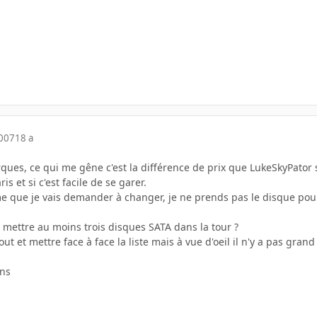
2007
18 a
rques, ce qui me gêne c'est la différence de prix que LukeSkyPator 
ris et si c'est facile de se garer.
me que je vais demander à changer, je ne prends pas le disque po
 mettre au moins trois disques SATA dans la tour ?
out et mettre face à face la liste mais à vue d'oeil il n'y a pas gra
ons