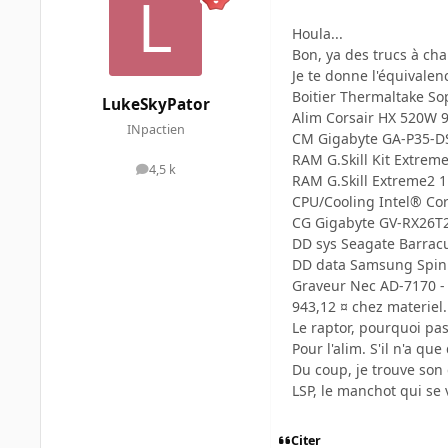
Houla...
Bon, ya des trucs à cha
Je te donne l'équivalen
Boitier Thermaltake S
LukeSkyPator
Alim Corsair HX 520W 9
INpactien
CM Gigabyte GA-P35-DS
RAM G.Skill Kit Extrem
4,5 k
messages
RAM G.Skill Extreme2 1
CPU/Cooling Intel® Co
CG Gigabyte GV-RX26T2
DD sys Seagate Barracu
DD data Samsung Spinp
Graveur Nec AD-7170 - 
943,12 ¤ chez materiel
Le raptor, pourquoi pas
Pour l'alim. S'il n'a q
Du coup, je trouve son 
LSP, le manchot qui se
Citer