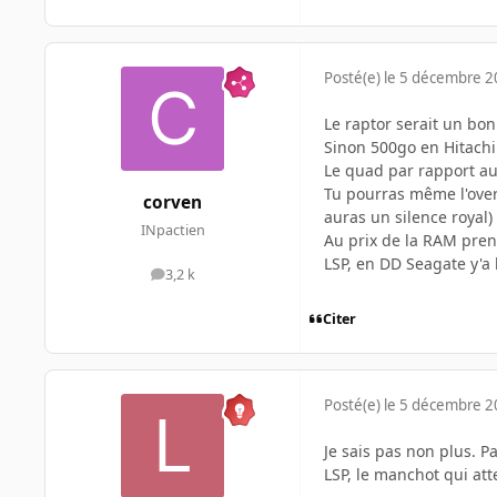
Posté(e)
le 5 décembre 
Le raptor serait un bon
Sinon 500go en Hitachi
Le quad par rapport au
Tu pourras même l'over
corven
auras un silence royal)
INpactien
Au prix de la RAM pren
LSP, en DD Seagate y'a 
3,2 k
messages
Citer
Posté(e)
le 5 décembre 
Je sais pas non plus. Pa
LSP, le manchot qui att