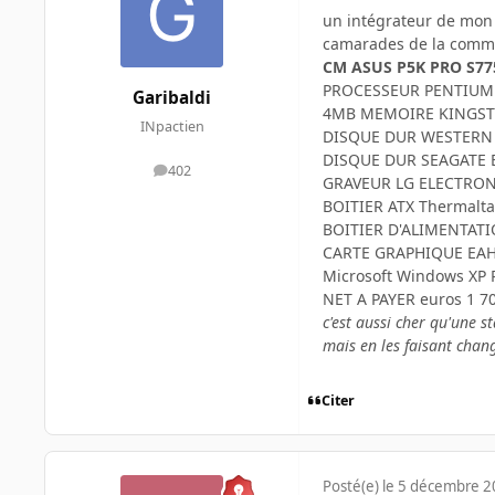
un intégrateur de mon 
camarades de la comm
CM ASUS P5K PRO S77
PROCESSEUR PENTIUM 
Garibaldi
4MB MEMOIRE KINGST
INpactien
DISQUE DUR WESTERN 
DISQUE DUR SEAGATE B
402
messages
GRAVEUR LG ELECTRON
BOITIER ATX Thermalta
BOITIER D'ALIMENTAT
CARTE GRAPHIQUE EAH
Microsoft Windows XP 
NET A PAYER euros 1 7
c'est aussi cher qu'une st
mais en les faisant chan
Citer
Posté(e)
le 5 décembre 