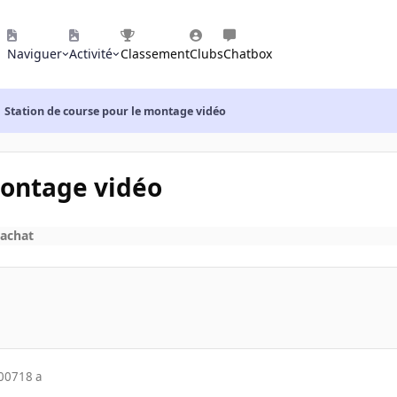
Naviguer
Activité
Classement
Clubs
Chatbox
Station de course pour le montage vidéo
montage vidéo
'achat
2007
18 a