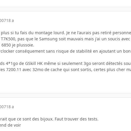
2007
18 a
 plus si tu fais du montage lourd. Je ne l'aurais pas retiré personn
 T7K500, pas que le Samsung soit mauvais mais j'ai un soucis av
 6850 je plussoie.
clocker conséquement sans risque de stabilité en ajoutant un bon
ds 4*1go de GSkill HK même si seulement 3go seront détectés sou
les 7200.11 avec 32mo de cache qui sont sortis, certes plus cher ma
2007
18 a
rait que ce sont des bijoux. Faut trouver des tests.
end de voir