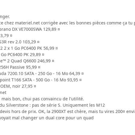
nger.
ce chez materiel.net corrigée avec les bonnes pièces comme ça tu p
oprano DX VE7000SWA 129,89 ¤
3,79 ¤
3R rev 2.0 103,29 ¤
e2 2 x 1 Go PC6400 PK 56,99 ¤
 Go PC6400 PK 29,89 ¤
re™ 2 Quad Q6600 246,99 ¤
56H Passive 95,99 ¤
da 7200.10 SATA - 250 Go - 16 Mo 64,39 ¤
oint T166 SATA - 500 Go - 16 Mo 93,95 ¤
OEM, noir 27,95 ¤
.net
 mais bon, chui pas convaincu de l'utilité.
ue du Silverstone : pas de série S. Uniquement les M12
devis hors de prix. OK, la 2900XT est chère, mais tu vires 200¤ envi
 voyait mal changer un dual core pour un quad