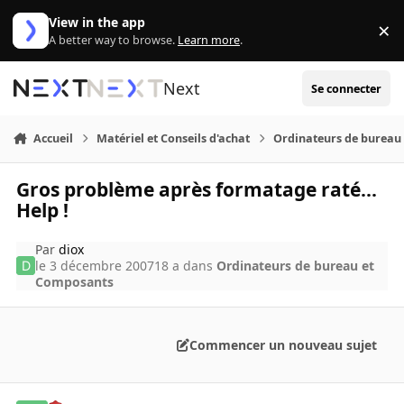
Aller au contenu
View in the app
×
Di
A better way to browse.
Learn more
.
Next
Se connecter
Accueil
Matériel et Conseils d'achat
Ordinateurs de bureau
Gros problème après formatage raté...
Help !
Par
diox
le 3 décembre 2007
18 a
dans
Ordinateurs de bureau et
Composants
Commencer un nouveau sujet