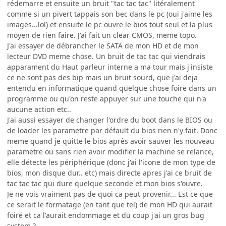
rédemarre et ensuite un bruit "tac tac tac" litéralement
comme si un pivert tappais son bec dans le pc (oui j'aime les
images...lol) et ensuite le pc ouvre le bios tout seul et la plus
moyen de rien faire. J'ai fait un clear CMOS, meme topo.
J'ai essayer de débrancher le SATA de mon HD et de mon
lecteur DVD meme chose. Un bruit de tac tac qui viendrais
apparament du Haut parleur interne a ma tour mais j'insiste
ce ne sont pas des bip mais un bruit sourd, que j'ai deja
entendu en informatique quand quelque chose foire dans un
programme ou qu'on reste appuyer sur une touche qui n'a
aucune action etc..
J'ai aussi essayer de changer l'ordre du boot dans le BIOS ou
de loader les parametre par défault du bios rien n'y fait. Donc
meme quand je quitte le bios après avoir sauver les nouveau
parametre ou sans rien avoir modifier la machine se relance,
elle détecte les périphérique (donc j'ai l'icone de mon type de
bios, mon disque dur.. etc) mais directe apres j'ai ce bruit de
tac tac tac qui dure quelque seconde et mon bios s'ouvre.
Je ne vois vraiment pas de quoi ca peut provenir... Est ce que
ce serait le formatage (en tant que tel) de mon HD qui aurait
foiré et ca l'aurait endommage et du coup j'ai un gros bug
system ?