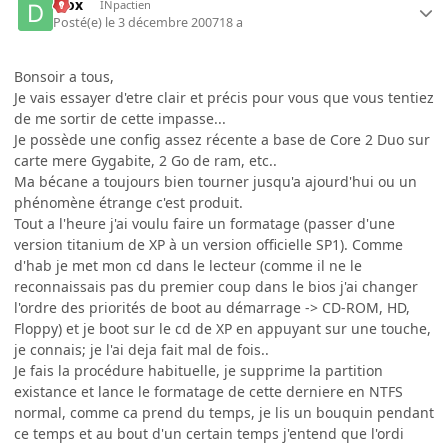
diox
INpactien
Posté(e)
le 3 décembre 2007
18 a
Bonsoir a tous,
Je vais essayer d'etre clair et précis pour vous que vous tentiez
de me sortir de cette impasse...
Je possède une config assez récente a base de Core 2 Duo sur
carte mere Gygabite, 2 Go de ram, etc..
Ma bécane a toujours bien tourner jusqu'a ajourd'hui ou un
phénomène étrange c'est produit.
Tout a l'heure j'ai voulu faire un formatage (passer d'une
version titanium de XP à un version officielle SP1). Comme
d'hab je met mon cd dans le lecteur (comme il ne le
reconnaissais pas du premier coup dans le bios j'ai changer
l'ordre des priorités de boot au démarrage -> CD-ROM, HD,
Floppy) et je boot sur le cd de XP en appuyant sur une touche,
je connais; je l'ai deja fait mal de fois..
Je fais la procédure habituelle, je supprime la partition
existance et lance le formatage de cette derniere en NTFS
normal, comme ca prend du temps, je lis un bouquin pendant
ce temps et au bout d'un certain temps j'entend que l'ordi