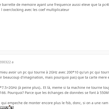
une barrette de memoire ayant une frequence aussi eleve que la pc
 overclocking avec les coef multiplicateur
 2003
22 a
t mieu avoir un pc qui tourne à 2GHz avec 200*10 qu'un pc qui tourne
oir beaucoup d'imagination, mais pourquoi pas) que ta carte mere e
5*7.5>2GHz (à peine plus).. Et là, meme si ta machine ne tourne t
2*166. Pourquoi? Parce que les échanges de données se font à 550
am qui empeche de monter encore plus le fsb, donc, si on a une ram