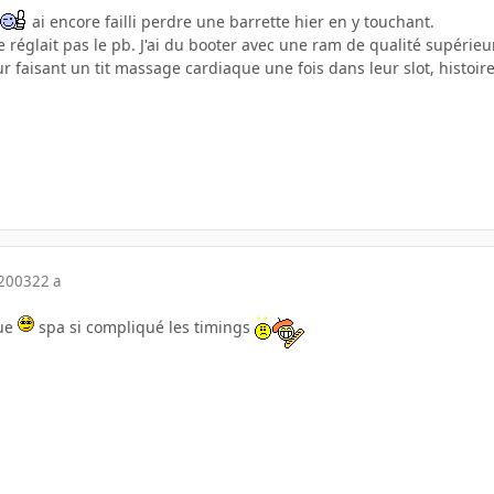
ai encore failli perdre une barrette hier en y touchant.
églait pas le pb. J'ai du booter avec une ram de qualité supérieur
leur faisant un tit massage cardiaque une fois dans leur slot, histoi
 2003
22 a
que
spa si compliqué les timings