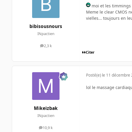
moi et les timmings
Meme le clear CMOS ne r
vielles... toujours en 
bibisousnours
INpactien
2,3 k
messages
Citer
Posté(e)
le 11 décembre
lol le massage cardia
Mikeizbak
INpactien
10,9 k
messages