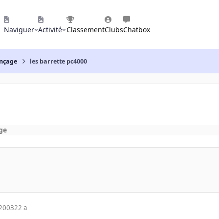
Naviguer
Activité
Classement
Clubs
Chatbox
nçage
les barrette pc4000
ge
 2003
22 a