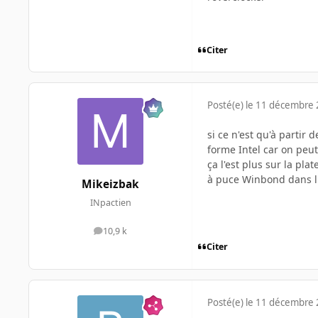
Citer
Posté(e)
le 11 décembre
si ce n'est qu'à partir
forme Intel car on peu
ça l'est plus sur la p
à puce Winbond dans l
Mikeizbak
INpactien
10,9 k
messages
Citer
Posté(e)
le 11 décembre