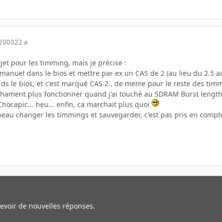
 2003
22 a
ujet pour les timming, mais je précise :
manuel dans le bios et mettre par ex un CAS de 2 (au lieu du 2.5 actu
 ds le bios, et c'est marqué CAS 2.. de meme pour le reste des tim
ment plus fonctionner quand j'ai touché au SDRAM Burst length qu
s Chocapic... heu... enfin, ca marchait plus quoi
ai beau changer les timmings et sauvegarder, c'est pas pris en co
cevoir de nouvelles réponses.