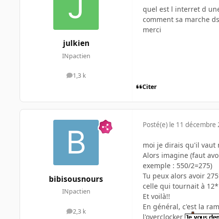
quel est l interret d 
comment sa marche ds l
merci
julkien
INpactien
1,3 k
messages
Citer
Posté(e)
le 11 décembre
moi je dirais qu'il vau
Alors imagine (faut av
exemple : 550/2=275)
Tu peux alors avoir 27
bibisousnours
celle qui tournait à 1
INpactien
Et voilà!!
En général, c'est la r
2,3 k
messages
l'overclocker