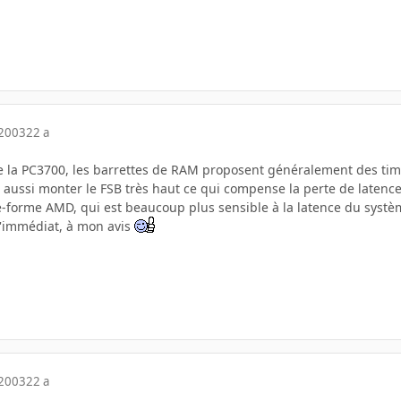
 2003
22 a
 de la PC3700, les barrettes de RAM proposent généralement des timi
t aussi monter le FSB très haut ce qui compense la perte de latenc
late-forme AMD, qui est beaucoup plus sensible à la latence du sys
'immédiat, à mon avis
 2003
22 a