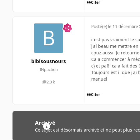
Citer
Posté(e)
le 11 décembre
c'est pas vraiment le s
j'ai beau me mettre en 
cpuz aussi. Je retourne
Ca a commencer à mécha
bibisousnours
c) et paf!! ca a fait de
INpactien
Toujours est il que j'
manuel
2,3 k
messages
Citer
Archivé
Ce sujet est désormais archivé et ne peut plus re