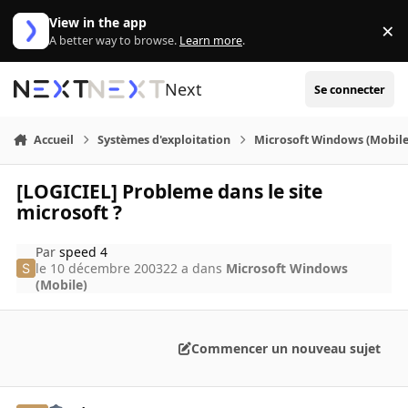
Aller au contenu
View in the app
×
Di
A better way to browse.
Learn more
.
Next
Se connecter
Accueil
Systèmes d'exploitation
Microsoft Windows (Mobile
[LOGICIEL] Probleme dans le site
microsoft ?
Par
speed 4
le 10 décembre 2003
22 a
dans
Microsoft Windows
(Mobile)
Commencer un nouveau sujet