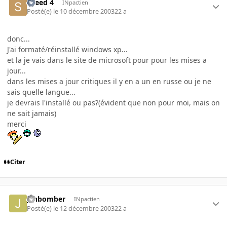
speed 4
INpactien
Posté(e)
le 10 décembre 2003
22 a
donc...
J'ai formaté/réinstallé windows xp...
et la je vais dans le site de microsoft pour pour les mises a
jour...
dans les mises a jour critiques il y en a un en russe ou je ne
sais quelle langue...
je devrais l'installé ou pas?(évident que non pour moi, mais on
ne sait jamais)
merci
Citer
janbomber
INpactien
Posté(e)
le 12 décembre 2003
22 a