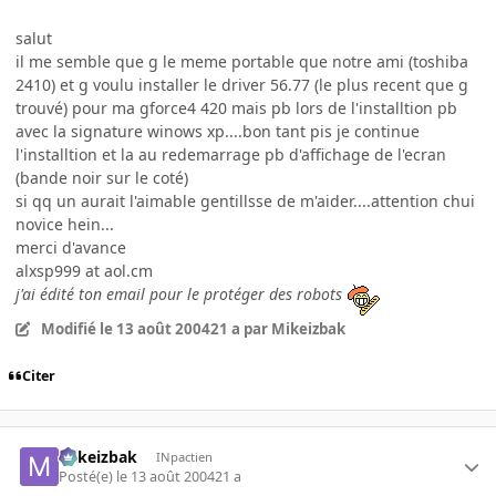
salut
il me semble que g le meme portable que notre ami (toshiba
2410) et g voulu installer le driver 56.77 (le plus recent que g
trouvé) pour ma gforce4 420 mais pb lors de l'installtion pb
avec la signature winows xp....bon tant pis je continue
l'installtion et la au redemarrage pb d'affichage de l'ecran
(bande noir sur le coté)
si qq un aurait l'aimable gentillsse de m'aider....attention chui
novice hein...
merci d'avance
alxsp999 at aol.cm
j'ai édité ton email pour le protéger des robots
Modifié
le 13 août 2004
21 a
par Mikeizbak
Citer
Mikeizbak
INpactien
Posté(e)
le 13 août 2004
21 a