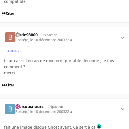
compatible
Citer
blade98000
INpactien
Posté(e)
le 10 décembre 2003
22 a
AUTEUR
t sur car si l ecran de mon ordi portable deconne , je fais
comment ?
merci
Citer
bibisousnours
INpactien
Posté(e)
le 10 décembre 2003
22 a
fait une image disque Ghost avant. Ca sert à ca