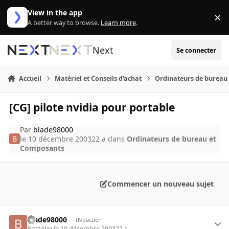
Aller au contenu
View in the app
×
Di
A better way to browse.
Learn more
.
Next
Se connecter
Accueil
Matériel et Conseils d'achat
Ordinateurs de bureau
[CG] pilote nvidia pour portable
Par
blade98000
le 10 décembre 2003
22 a
dans
Ordinateurs de bureau et
Composants
Commencer un nouveau sujet
blade98000
INpactien
Posté(e)
le 10 décembre 2003
22 a