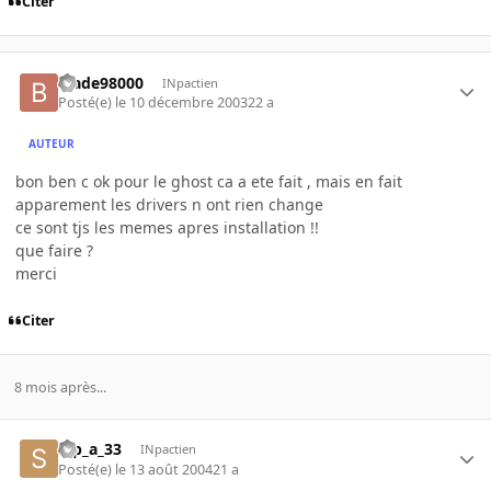
Citer
blade98000
INpactien
Posté(e)
le 10 décembre 2003
22 a
AUTEUR
bon ben c ok pour le ghost ca a ete fait , mais en fait
apparement les drivers n ont rien change
ce sont tjs les memes apres installation !!
que faire ?
merci
Citer
8 mois après...
s_p_a_33
INpactien
Posté(e)
le 13 août 2004
21 a