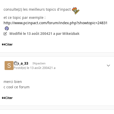
consulte(z) les meilleurs topics d'inpact
et ce topic par exemple :
http://www.pcinpact.com/forum/index.php?showtopic=24831
Modifié
le 13 août 2004
21 a
par Mikeizbak
Citer
s_p_a_33
INpactien
Posté(e)
le 13 août 2004
21 a
merci bien
c cool ce forum
Citer