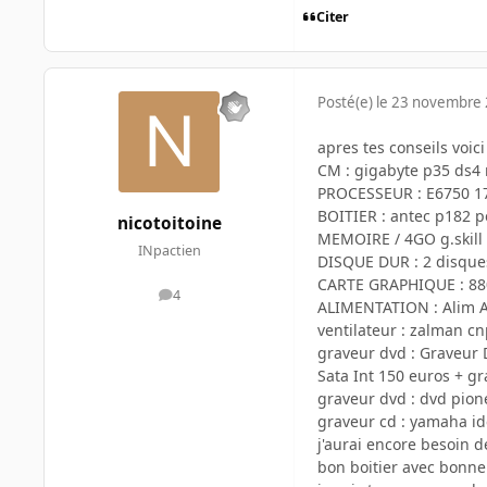
Citer
Posté(e)
le 23 novembre
apres tes conseils voici 
CM : gigabyte p35 ds4
PROCESSEUR : E6750 1
BOITIER : antec p182 pe
nicotoitoine
MEMOIRE / 4GO g.skill
INpactien
DISQUE DUR : 2 disque
CARTE GRAPHIQUE : 88
4
messages
ALIMENTATION : Alim 
ventilateur : zalman c
graveur dvd : Graveur D
Sata Int 150 euros + g
graveur dvd : dvd pion
graveur cd : yamaha id
j'aurai encore besoin d
bon boitier avec bonne a