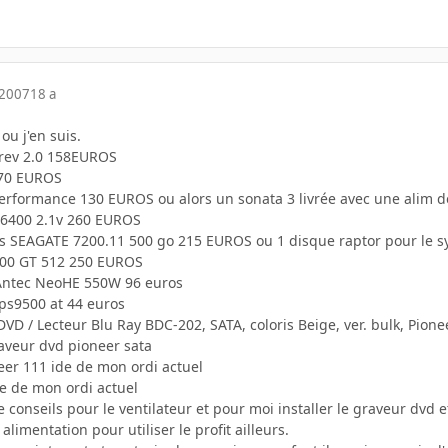
 2007
18 a
ou j'en suis.
 rev 2.0 158EUROS
70 EUROS
rformance 130 EUROS ou alors un sonata 3 livrée avec une alim de 50
 6400 2.1v 260 EUROS
s SEAGATE 7200.11 500 go 215 EUROS ou 1 disque raptor pour le s
00 GT 512 250 EUROS
Antec NeoHE 550W 96 euros
nps9500 at 44 euros
VD / Lecteur Blu Ray BDC-202, SATA, coloris Beige, ver. bulk, Pion
raveur dvd pioneer sata
eer 111 ide de mon ordi actuel
e de mon ordi actuel
e conseils pour le ventilateur et pour moi installer le graveur dvd e
limentation pour utiliser le profit ailleurs.