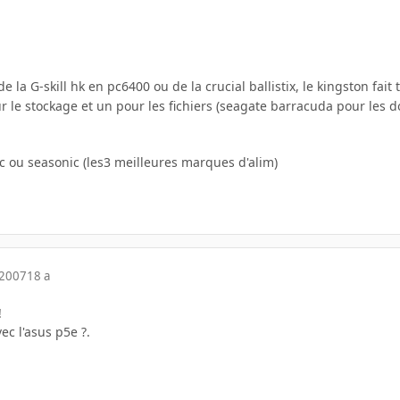
 la G-skill hk en pc6400 ou de la crucial ballistix, le kingston fait
ur le stockage et un pour les fichiers (seagate barracuda pour le
c ou seasonic (les3 meilleures marques d'alim)
 2007
18 a
!
ec l'asus p5e ?.