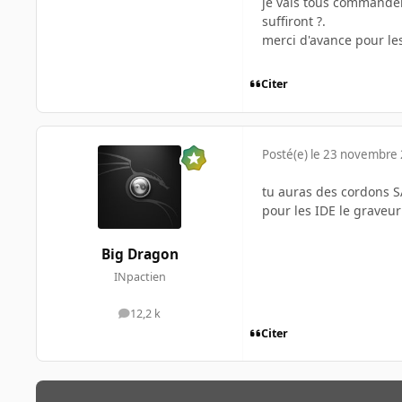
je vais tous commander 
suffiront ?.
merci d'avance pour les
Citer
Posté(e)
le 23 novembre
tu auras des cordons S
pour les IDE le graveur
Big Dragon
INpactien
12,2 k
messages
Citer