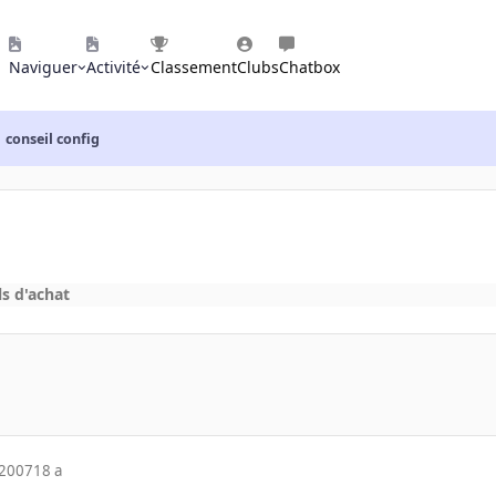
Naviguer
Activité
Classement
Clubs
Chatbox
conseil config
ls d'achat
 2007
18 a