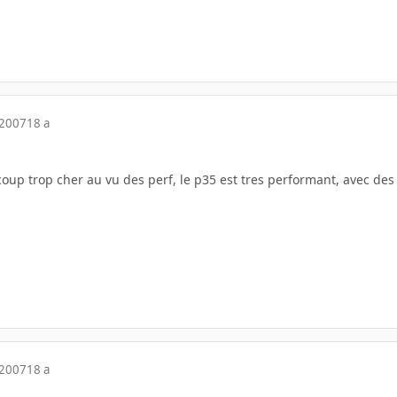
 2007
18 a
oup trop cher au vu des perf, le p35 est tres performant, avec des 
 2007
18 a