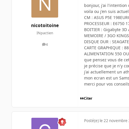
bonjour, j'ai l'intenti
voila ou j'en suis actue
CM : ASUS P5E 198EUR
PROCESSEUR : E6750 1
nicotoitoine
BOITIER : Gigabyte 3D
INpactien
MEMOIRE / 3GO KING
DISQUE DUR : SEAGATE
4
messages
CARTE GRAPHIQUE : 88
ALIMENTATION 550 OU 
que pensez vous de cett
je précise que je n'y co
j'ai actuellement un at
mon ecran est un Sam
merci pour vos conseils
Citer
Posté(e)
le 22 novembre