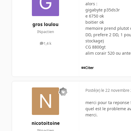
alors :
gigabyte p35ds3r
e 6750 ok
boitier ok
gros loulou
memoire prend plutot de
INpactien
DD, prefere 2 DD, 1 po
stockage)
1,4 k
messages
CG 8800gt
alim corair 520 ou ante
Citer
Posté(e)
le 22 novembre
merci pour ta reponse 
quel est le probleme av
merci.
nicotoitoine
INpactien