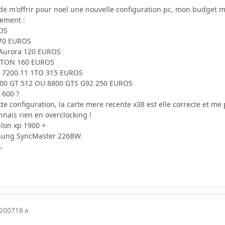
on de m'offrir pour noel une nouvelle configuration pc, mon budget 
lement :
OS
70 EUROS
 Aurora 120 EUROS
STON 160 EUROS
 7200.11 1TO 315 EUROS
00 GT 512 OU 8800 GTS G92 250 EUROS
600 ?
e configuration, la carte mere recente x38 est elle correcte et me
nnais rien en overclocking !
hlon xp 1900 +
sung SyncMaster 226BW.
.
 2007
18 a