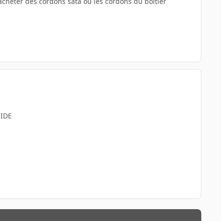
'acheter des cordons sata ou les cordons du boitier
 IDE