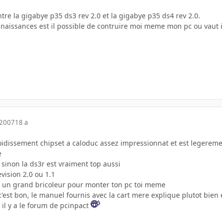
ntre la gigabye p35 ds3 rev 2.0 et la gigabye p35 ds4 rev 2.0.
nnaissances est il possible de contruire moi meme mon pc ou vaut i
 2007
18 a
oidissement chipset a caloduc assez impressionnat et est legerem
e
 sinon la ds3r est vraiment top aussi
evision 2.0 ou 1.1
e un grand bricoleur pour monter ton pc toi meme
est bon, le manuel fournis avec la cart mere explique plutot bien et 
 il y a le forum de pcinpact