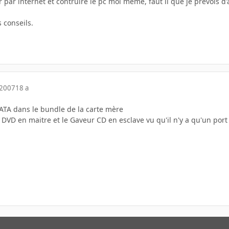
par internet et contruire le pc moi meme, faut il que je prevois d
 conseils.
 2007
18 a
ATA dans le bundle de la carte mère
 DVD en maitre et le Gaveur CD en esclave vu qu'il n'y a qu'un port