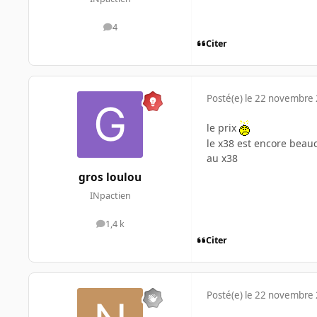
4
messages
Citer
Posté(e)
le 22 novembre
le prix
le x38 est encore beauc
au x38
gros loulou
INpactien
1,4 k
messages
Citer
Posté(e)
le 22 novembre