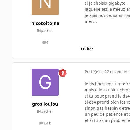
si je choisis gigabyte.
laquelle est la mieux e
je suis novice, sans co
merci.
nicotoitoine
INpactien
4
messages
Citer
Posté(e)
le 22 novembre
le ds4 possede un refr
mais elle est plus cher
si tu peux prend la ds4
si ds4 prend bien les r
gros loulou
sinon pas besoin d'etr
INpactien
un peu de patience et c'
et si tu as un probleme
1,4 k
messages