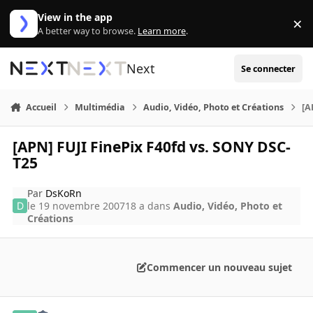
Aller au contenu
View in the app
×
Di
A better way to browse.
Learn more
.
Next
Se connecter
Accueil
Multimédia
Audio, Vidéo, Photo et Créations
[A
[APN] FUJI FinePix F40fd vs. SONY DSC-
T25
Par
DsKoRn
le 19 novembre 2007
18 a
dans
Audio, Vidéo, Photo et
Créations
Commencer un nouveau sujet