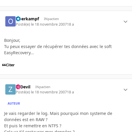
Oberkampf
INpactien
Posté(e)
le 18 novembre 2007
18 a
Bonjour,
Tu peux essayer de récupérer tes données avec le soft
EasyRecovery...
Citer
ZeDevil
INpactien
Posté(e)
le 18 novembre 2007
18 a
AUTEUR
Je vais regarder le log. Mais pourquoi mon systeme de
données est en RAW ?
Et puis le remettre en NTFS ?
Cela va t'il restaurer mes données ?