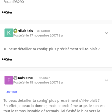
Fouad93290
Citer
kardiakkris
INpactien
Posté(e)
le 17 novembre 2007
18 a
Tu peux détailler ta config' plus précisément s'il-te-plaît ?
Citer
fouad93290
INpactien
Posté(e)
le 18 novembre 2007
18 a
AUTEUR
Tu peux détailler ta config' plus précisément s'il-te-plaît ?
En effet je peux la donner, mais le problème urge, le son est
tout le temps instable désormais, j'ai flashé le bios vers la