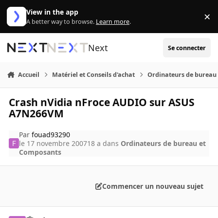
Aller au contenu
View in the app
×
Di
A better way to browse.
Learn more
.
Next
Se connecter
Accueil
Matériel et Conseils d'achat
Ordinateurs de bureau
Crash nVidia nFroce AUDIO sur ASUS
A7N266VM
Par
fouad93290
le 17 novembre 2007
18 a
dans
Ordinateurs de bureau et
Composants
Commencer un nouveau sujet