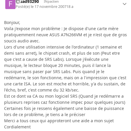
fouad93290
INpactien
Posté(e)
le 17 novembre 2007
18 a
Bonjour,
Voila j'expose mon problème : Je dispose d'une carte mère
pratiquemment neuve ASUS A7N266VM et je n'est que de gros
soucis audio avec.
Lors d'une utilisation intensive de l'ordinateur (1 semaine et
demi sans arret), le chipset crash, et plus de son (Peut etre
que c'est a cause de SRS Labs). Lorsque j'éxécute une
musique, le lecteur bloque 20 minutes, puis il lance la
musique sans paser par SRS Labs. Puis quand je le
redémarre, le son fonctionne, mais on a l'impression que c'est
une carte ISA. Le son est moche et horrible, y'a du sustain, de
l'écho, bref, c'est comme du 32 kb/sec.
Est ce dont va CA ou mon logiciel SRS (Quand je redémarre a
plusieurs reprises caz fonctionne impec pour quelques jours)
Certaines fois je ressens également une baisse de puissance
lors de ce problème, je tiens a le préciser
Merci a tous ceux qui approteront une aide a mon sujet
Cordialement