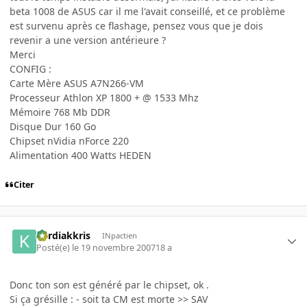
beta 1008 de ASUS car il me l'avait conseillé, et ce problème
est survenu après ce flashage, pensez vous que je dois
revenir a une version antérieure ?
Merci
CONFIG :
Carte Mère ASUS A7N266-VM
Processeur Athlon XP 1800 + @ 1533 Mhz
Mémoire 768 Mb DDR
Disque Dur 160 Go
Chipset nVidia nForce 220
Alimentation 400 Watts HEDEN
Citer
kardiakkris
INpactien
Posté(e)
le 19 novembre 2007
18 a
Donc ton son est généré par le chipset, ok .
Si ça grésille : - soit ta CM est morte >> SAV