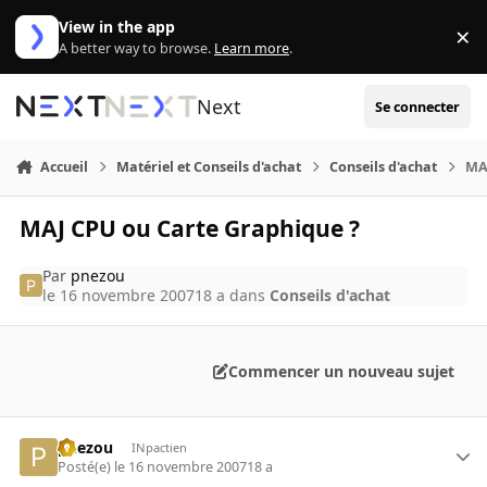
Aller au contenu
View in the app
×
Di
A better way to browse.
Learn more
.
Next
Se connecter
Accueil
Matériel et Conseils d'achat
Conseils d'achat
MA
MAJ CPU ou Carte Graphique ?
Par
pnezou
le 16 novembre 2007
18 a
dans
Conseils d'achat
Commencer un nouveau sujet
pnezou
INpactien
Posté(e)
le 16 novembre 2007
18 a