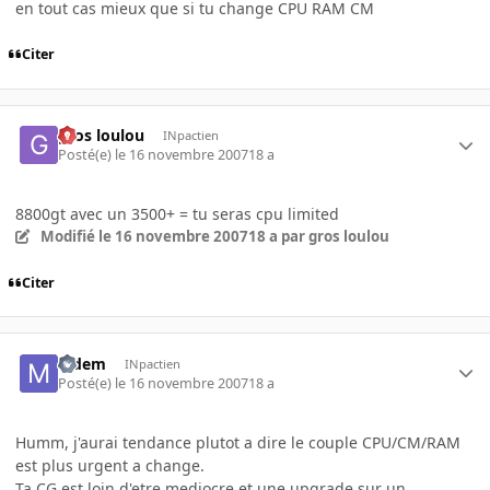
en tout cas mieux que si tu change CPU RAM CM
Citer
gros loulou
INpactien
Posté(e)
le 16 novembre 2007
18 a
8800gt avec un 3500+ = tu seras cpu limited
Modifié
le 16 novembre 2007
18 a
par gros loulou
Citer
Mdem
INpactien
Posté(e)
le 16 novembre 2007
18 a
Humm, j'aurai tendance plutot a dire le couple CPU/CM/RAM
est plus urgent a change.
Ta CG est loin d'etre mediocre et une upgrade sur un