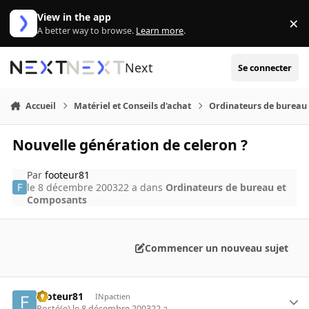
Aller au contenu
View in the app
×
Di
A better way to browse.
Learn more
.
Next
Se connecter
Accueil
Matériel et Conseils d'achat
Ordinateurs de bureau
Nouvelle génération de celeron ?
Par
footeur81
le 8 décembre 2003
22 a
dans
Ordinateurs de bureau et
Composants
Commencer un nouveau sujet
footeur81
INpactien
Posté(e)
le 8 décembre 2003
22 a