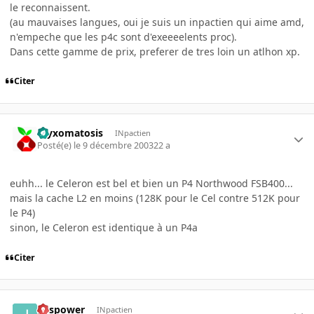
le reconnaissent.
(au mauvaises langues, oui je suis un inpactien qui aime amd,
n'empeche que les p4c sont d'exeeeelents proc).
Dans cette gamme de prix, preferer de tres loin un atlhon xp.
Citer
myxomatosis
INpactien
Posté(e)
le 9 décembre 2003
22 a
euhh... le Celeron est bel et bien un P4 Northwood FSB400...
mais la cache L2 en moins (128K pour le Cel contre 512K pour
le P4)
sinon, le Celeron est identique à un P4a
Citer
julspower
INpactien