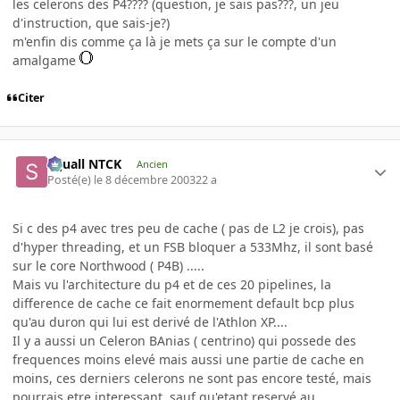
les celerons des P4???? (question, je sais pas???, un jeu
d'instruction, que sais-je?)
m'enfin dis comme ça là je mets ça sur le compte d'un
amalgame
Citer
Squall NTCK
Ancien
Posté(e)
le 8 décembre 2003
22 a
Si c des p4 avec tres peu de cache ( pas de L2 je crois), pas
d'hyper threading, et un FSB bloquer a 533Mhz, il sont basé
sur le core Northwood ( P4B) .....
Mais vu l'architecture du p4 et de ces 20 pipelines, la
difference de cache ce fait enormement default bcp plus
qu'au duron qui lui est derivé de l'Athlon XP....
Il y a aussi un Celeron BAnias ( centrino) qui possede des
frequences moins elevé mais aussi une partie de cache en
moins, ces derniers celerons ne sont pas encore testé, mais
pourrais etre interessant, sauf qu'etant reservé au