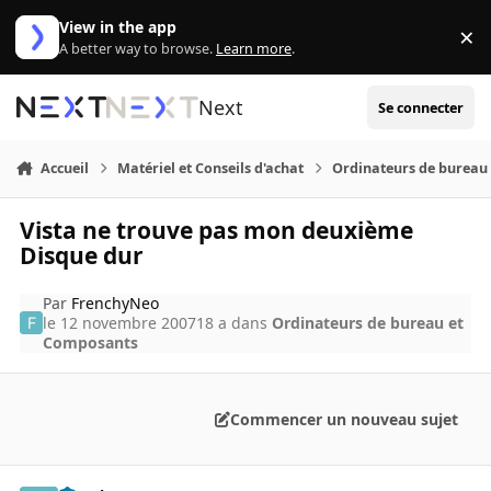
Aller au contenu
View in the app
×
Di
A better way to browse.
Learn more
.
Next
Se connecter
Accueil
Matériel et Conseils d'achat
Ordinateurs de bureau
Vista ne trouve pas mon deuxième
Disque dur
Par
FrenchyNeo
le 12 novembre 2007
18 a
dans
Ordinateurs de bureau et
Composants
Commencer un nouveau sujet