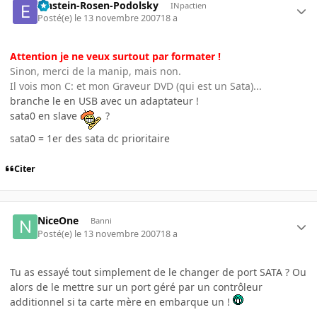
Einstein-Rosen-Podolsky
INpactien
Posté(e)
le 13 novembre 2007
18 a
Attention je ne veux surtout par formater !
Sinon, merci de la manip, mais non.
Il vois mon C: et mon Graveur DVD (qui est un Sata)...
branche le en USB avec un adaptateur !
sata0 en slave
?
sata0 = 1er des sata dc prioritaire
Citer
NiceOne
Banni
Posté(e)
le 13 novembre 2007
18 a
Tu as essayé tout simplement de le changer de port SATA ? Ou
alors de le mettre sur un port géré par un contrôleur
additionnel si ta carte mère en embarque un !