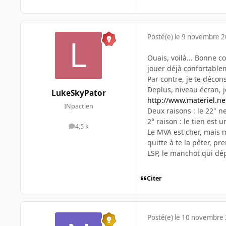
Posté(e)
le 9 novembre 
Ouais, voilà... Bonne c
jouer déjà confortablem
Par contre, je te décon
Deplus, niveau écran, je
LukeSkyPator
http://www.materiel.ne
INpactien
Deux raisons : le 22" n
2° raison : le tien es
4,5 k
messages
Le MVA est cher, mais m
quitte à te la pêter, p
LSP, le manchot qui dépa
Citer
Posté(e)
le 10 novembre