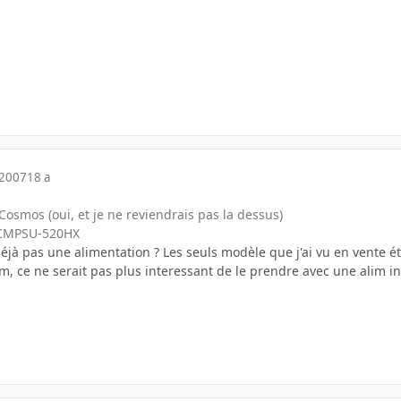
 2007
18 a
 Cosmos (oui, et je ne reviendrais pas la dessus)
r CMPSU-520HX
déjà pas une alimentation ? Les seuls modèle que j'ai vu en vent
lim, ce ne serait pas plus interessant de le prendre avec une alim i