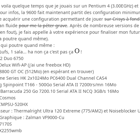
 voila quelque temps que je jouais sur un Pentium 4 (3.00EGHz) e
pour infos, la 9600 fait maintenant partit des configuration minimum 
te acquérir une configuration permettant de jouer
sur Crisys à fon
an fluide
pour me la péter grave
. Après de nombreuse versions de 
en fout), je fais appelle à votre expérience pour finaliser mon futu
ça poutre quand même).
 qui poutre quand même :
fs, 1 sala... ha non ça c'est pas ça
!
e 2 Duo 6750
elux Wifi-AP (j'ai une freebox HD)
8800 GT OC (512Mo) (en espérant en trouver)
reme Series HK 2x1024Mo PC6400 Dual Channel CAS4
 Spinpoint T166 - 500Go Serial ATA II 7200trs/mn 16Mo
 Barracuda 250 Go 7200.10 Serial ATA II NCQ 3GB/s 16Mo
r Cosmos
r CMPSU-520HX
seur : Thermalright Ultra 120 Extreme (775/AM2) et Noiseblocker U
 Graphique : Zalman VF9000-Cu
-7170S
 VX2255wmb