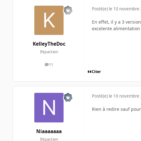
Posté(e)
le 10 novembre
En effet, il y a 3 vers
excelente alimentation
KelleyTheDoc
INpactien
11
messages
Citer
Posté(e)
le 10 novembre
Rien à redire sauf po
Niaaaaaaa
INpactien