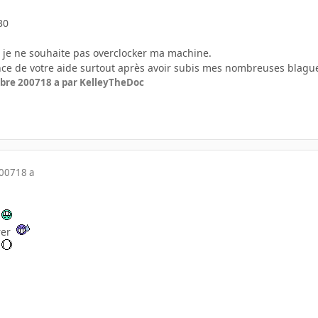
30
s je ne souhaite pas overclocker ma machine.
nce de votre aide surtout après avoir subis mes nombreuses blagu
bre 2007
18 a
par KelleyTheDoc
2007
18 a
e
trer
s