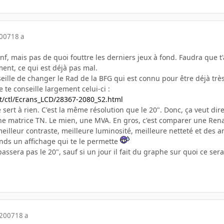
2007
18 a
onf, mais pas de quoi fouttre les derniers jeux à fond. Faudra que 
ent, ce qui est déjà pas mal.
seille de changer le Rad de la BFG qui est connu pour être déjà trè
 te conseille largement celui-ci :
t/ctl/Ecrans_LCD/28367-2080_S2.html
e sert à rien. C'est la même résolution que le 20". Donc, ça veut d
t une matrice TN. Le mien, une MVA. En gros, c'est comparer une Re
eilleur contraste, meilleure luminosité, meilleure netteté et des a
rends un affichage qui te le permette
ssera pas le 20", sauf si un jour il fait du graphe sur quoi ce sera 
 2007
18 a