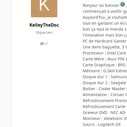
Bonjour ou bonsoir
,
commençait à vieillir (
Aujourd'hui, je souhai
tout en gardant un écr
KelleyTheDoc
bon ça tout le monde s'
INpactien
l'intonation mais bon 
PC de Hardcord Gamer
11
messages
Une demi baguette, 3 ½u
Processeur : Intel Cor
Carte Mère : Asus P5K D
Carte Graphique : BFG 
Mémoire : G.Skill Ext
Disque dur 1 : Samsung
Disque dur 2 : Seagate
Boitier : Cooler Maste
Alimentation : Corsai
Refroidissement Proces
Refroidissement Carte
Graveur DVD : NEC AD
Moniteur : ViewSonic
Souris : Logitech G9