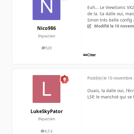
Euh... Le ViewSonic 
de la. Sa dalle oui, ma
Sinon très belle config 
Modifié
le 10 novem
Nico986
INpactien
520
messages
Citer
Posté(e)
le 10 novembre
Ouais, la dalle oui, l'
LSP, le manchot qui se 
LukeSkyPator
INpactien
4,5 k
messages