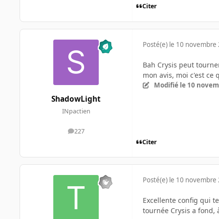
Citer
Posté(e)
le 10 novembre
Bah Crysis peut tourner
mon avis, moi c'est ce q
Modifié
le 10 novem
ShadowLight
INpactien
227
messages
Citer
Posté(e)
le 10 novembre
Excellente config qui 
tournée Crysis a fond, 