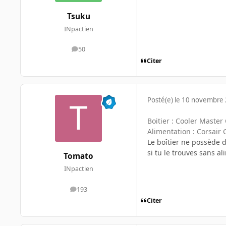
Tsuku
INpactien
50
messages
Citer
Posté(e)
le 10 novembre
Boitier : Cooler Master
Alimentation : Corsai
Le boîtier ne possède 
si tu le trouves sans a
Tomato
INpactien
193
messages
Citer