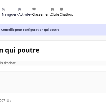
Naviguer
Activité
Classement
Clubs
Chatbox
Conseille pour configuration qui poutre
n qui poutre
ls d'achat
2007
18 a