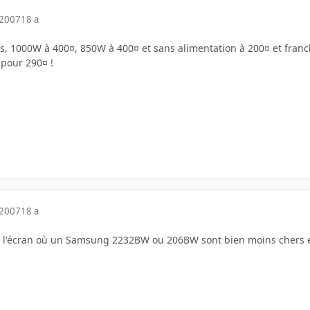
 2007
18 a
ions, 1000W à 400¤, 850W à 400¤ et sans alimentation à 200¤ et fran
 pour 290¤ !
 2007
18 a
ur l'écran où un Samsung 2232BW ou 206BW sont bien moins chers 