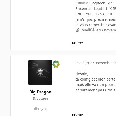
Clavier : Logitech G15
Enceinte : Logitech X-5
Cout total : 1763.17 ¤
Je n'ai pas précisé mai
Je vous remercie d'ava
Modifié
le 17 novem
Citer
Posté(e)
le 9 novembre 
désolé,
ta config est bien cert
mais elle va rien pour
et surement pas Crysi
Big Dragon
INpactien
12,2 k
messages
Citer