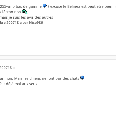
VX2255wmb bas de gamme
? excuse le Belinea est peut etre bien 
is l'écran non
mais je suis les avis des autres
bre 2007
18 a
par Nico986
 2007
18 a
écran non. Mais les chiens ne font pas des chats
fait déjà mal aux yeux