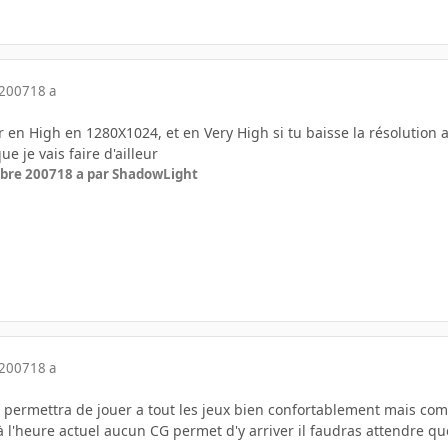
 2007
18 a
 en High en 1280X1024, et en Very High si tu baisse la résolution 
ue je vais faire d'ailleur
bre 2007
18 a
par ShadowLight
 2007
18 a
te permettra de jouer a tout les jeux bien confortablement mais co
à l'heure actuel aucun CG permet d'y arriver il faudras attendre q