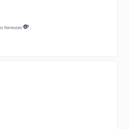
es foireuses
.