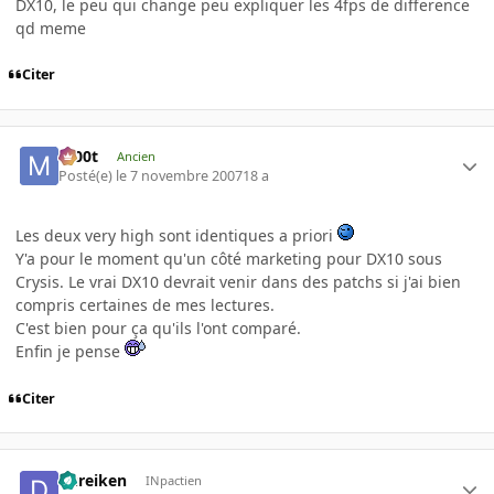
DX10, le peu qui change peu expliquer les 4fps de difference
qd meme
Citer
m00t
Ancien
Posté(e)
le 7 novembre 2007
18 a
Les deux very high sont identiques a priori
Y'a pour le moment qu'un côté marketing pour DX10 sous
Crysis. Le vrai DX10 devrait venir dans des patchs si j'ai bien
compris certaines de mes lectures.
C'est bien pour ça qu'ils l'ont comparé.
Enfin je pense
Citer
dureiken
INpactien