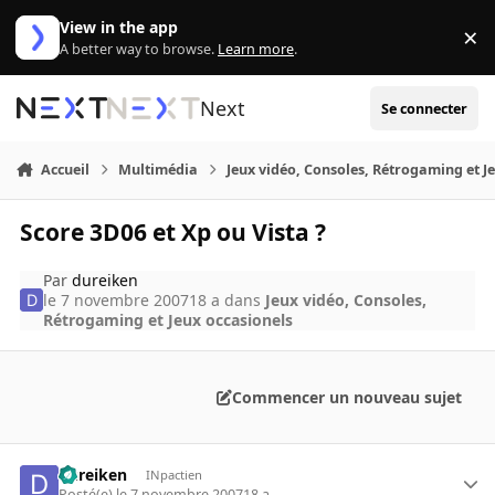
Aller au contenu
View in the app
×
Di
A better way to browse.
Learn more
.
Next
Se connecter
Accueil
Multimédia
Jeux vidéo, Consoles, Rétrogaming et J
Score 3D06 et Xp ou Vista ?
Par
dureiken
le 7 novembre 2007
18 a
dans
Jeux vidéo, Consoles,
Rétrogaming et Jeux occasionels
Commencer un nouveau sujet
dureiken
INpactien
Posté(e)
le 7 novembre 2007
18 a