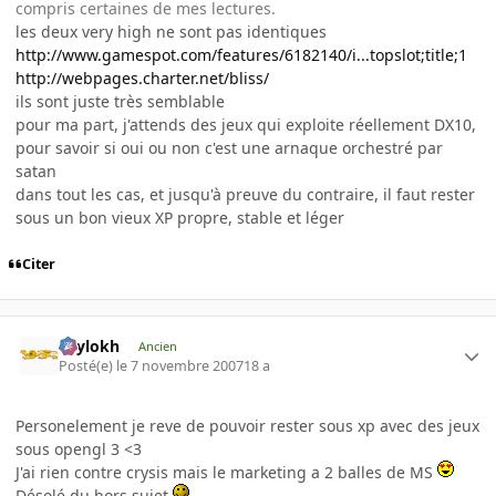
compris certaines de mes lectures.
les deux very high ne sont pas identiques
http://www.gamespot.com/features/6182140/i...topslot;title;1
http://webpages.charter.net/bliss/
ils sont juste très semblable
pour ma part, j'attends des jeux qui exploite réellement DX10,
pour savoir si oui ou non c'est une arnaque orchestré par
satan
dans tout les cas, et jusqu'à preuve du contraire, il faut rester
sous un bon vieux XP propre, stable et léger
Citer
Psylokh
Ancien
Posté(e)
le 7 novembre 2007
18 a
Personelement je reve de pouvoir rester sous xp avec des jeux
sous opengl 3 <3
J'ai rien contre crysis mais le marketing a 2 balles de MS
Désolé du hors sujet