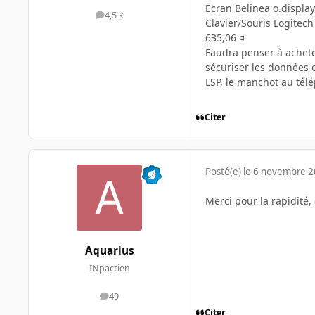
Ecran Belinea o.displa
4,5 k
messages
Clavier/Souris Logitec
635,06 ¤
Faudra penser à acheter
sécuriser les données 
LSP, le manchot au tél
Citer
Posté(e)
le 6 novembre 
Merci pour la rapidité,
Aquarius
INpactien
49
messages
Citer