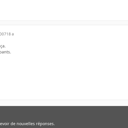
2007
18 a
 ça.
pants.
cevoir de nouvelles réponses.