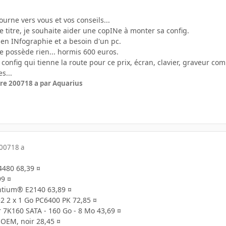
ourne vers vous et vos conseils...
titre, je souhaite aider une copINe à monter sa config.
 en INfographie et a besoin d'un pc.
 ne possède rien... hormis 600 euros.
 config qui tienne la route pour ce prix, écran, clavier, graveur com
s...
re 2007
18 a
par Aquarius
2007
18 a
4480 68,39 ¤
9 ¤
ntium® E2140 63,89 ¤
e2 2 x 1 Go PC6400 PK 72,85 ¤
r 7K160 SATA - 160 Go - 8 Mo 43,69 ¤
OEM, noir 28,45 ¤