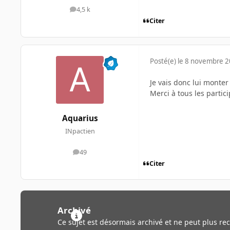
4,5 k
messages
Citer
Posté(e)
le 8 novembre 
Je vais donc lui monter
Merci à tous les partici
Aquarius
INpactien
49
messages
Citer
Archivé
Ce sujet est désormais archivé et ne peut plus re