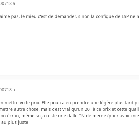
2007
18 a
aime pas, le mieu c'est de demander, sinon la configue de LSP ne m
2007
18 a
 en mettre vu le prix. Elle pourra en prendre une légère plus tard 
ttre autre chose, mais c'est vrai qu'un 20" à ce prix et cette qualité
bon écran, même si ça reste une dalle TN de merde (pour avoir mieu
 au plus juste