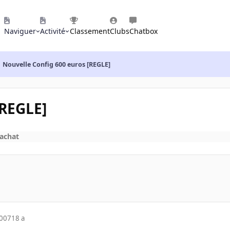
Naviguer
Activité
Classement
Clubs
Chatbox
Nouvelle Config 600 euros [REGLE]
[REGLE]
'achat
2007
18 a