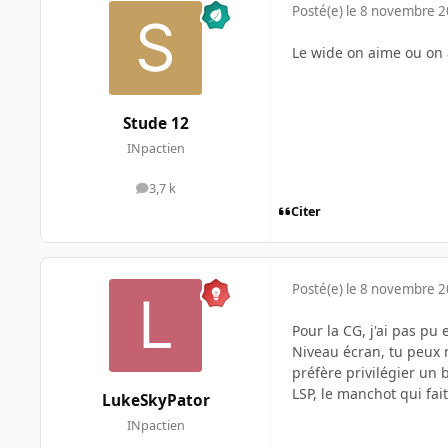
Posté(e)
le 8 novembre 
Le wide on aime ou on 
Stude 12
INpactien
3,7 k
messages
Citer
Posté(e)
le 8 novembre 
Pour la CG, j'ai pas pu
Niveau écran, tu peux me
préfère privilégier un 
LSP, le manchot qui fait
LukeSkyPator
INpactien