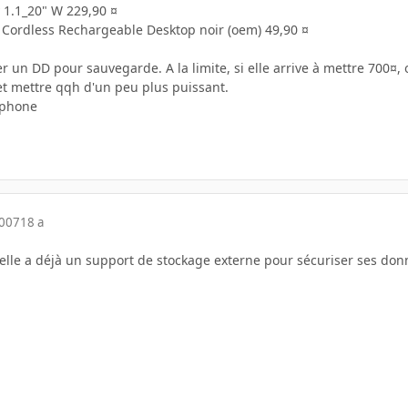
y 1.1_20" W 229,90 ¤
h Cordless Rechargeable Desktop noir (oem) 49,90 ¤
 un DD pour sauvegarde. A la limite, si elle arrive à mettre 700¤,
et mettre qqh d'un peu plus puissant.
éphone
2007
18 a
 elle a déjà un support de stockage externe pour sécuriser ses don