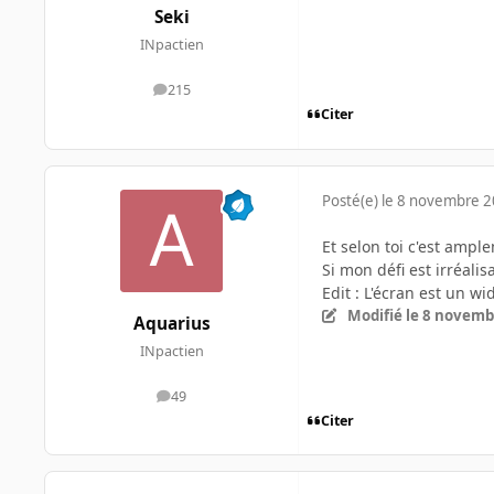
Seki
INpactien
215
messages
Citer
Posté(e)
le 8 novembre 
Et selon toi c'est ampl
Si mon défi est irréali
Edit : L'écran est un w
Modifié
le 8 novemb
Aquarius
INpactien
49
messages
Citer