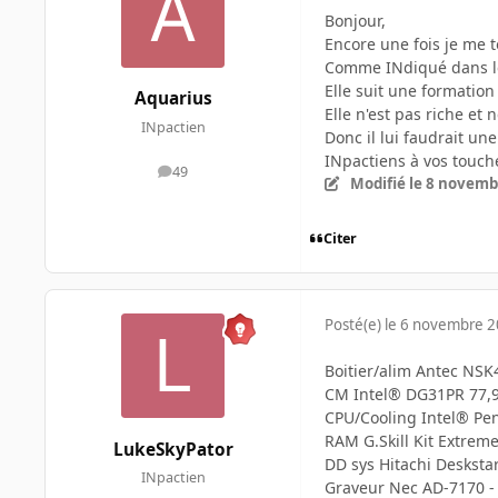
Bonjour,
Encore une fois je me t
Comme INdiqué dans le 
Elle suit une formation
Aquarius
Elle n'est pas riche et
INpactien
Donc il lui faudrait une
INpactiens à vos touche
49
messages
Modifié
le 8 novemb
Citer
Posté(e)
le 6 novembre 
Boitier/alim Antec NSK
CM Intel® DG31PR 77,9
CPU/Cooling Intel® Pe
RAM G.Skill Kit Extrem
LukeSkyPator
DD sys Hitachi Desksta
INpactien
Graveur Nec AD-7170 - 