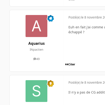
Posté(e)
le 8 novembre 
Euh en fait j'ai comme u
échappé ?
Aquarius
INpactien
49
messages
Citer
Posté(e)
le 8 novembre 
Il n'y a pas de CG addi