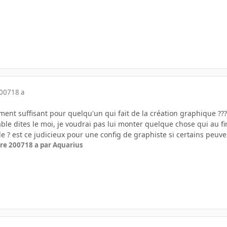
2007
18 a
ement suffisant pour quelqu'un qui fait de la création graphique ???
sable dites le moi, je voudrai pas lui monter quelque chose qui au fi
ide ? est ce judicieux pour une config de graphiste si certains peuv
re 2007
18 a
par Aquarius