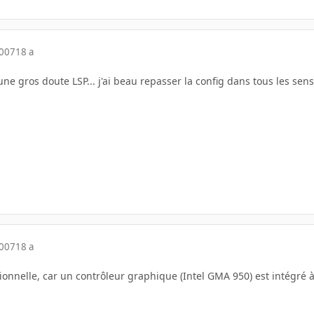
2007
18 a
ne gros doute LSP... j'ai beau repasser la config dans tous les sens,
2007
18 a
tionnelle, car un contrôleur graphique (Intel GMA 950) est intégré à