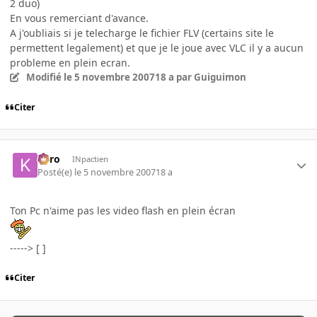
2 duo)
En vous remerciant d'avance.
A j'oubliais si je telecharge le fichier FLV (certains site le
permettent legalement) et que je le joue avec VLC il y a aucun
probleme en plein ecran.
Modifié
le 5 novembre 2007
18 a
par Guiguimon
Citer
kyro
INpactien
Posté(e)
le 5 novembre 2007
18 a
Ton Pc n'aime pas les video flash en plein écran
-----> [ ]
Citer