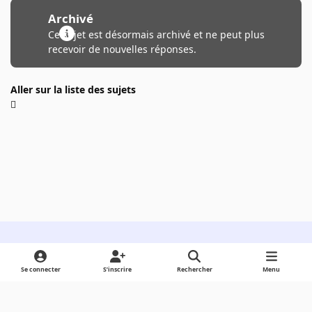
Archivé
Ce sujet est désormais archivé et ne peut plus
recevoir de nouvelles réponses.
Aller sur la liste des sujets
Light Mode
Dark Mode
System Preference
Se connecter
S’inscrire
Rechercher
Menu
Langue
Cookies
Powered by
Invision Community