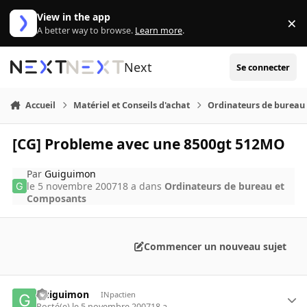
Aller au contenu
View in the app
×
Di
A better way to browse.
Learn more
.
Next
Se connecter
Accueil
Matériel et Conseils d'achat
Ordinateurs de bureau
[CG] Probleme avec une 8500gt 512MO
Par
Guiguimon
le 5 novembre 2007
18 a
dans
Ordinateurs de bureau et
Composants
Commencer un nouveau sujet
Guiguimon
INpactien
Posté(e)
le 5 novembre 2007
18 a