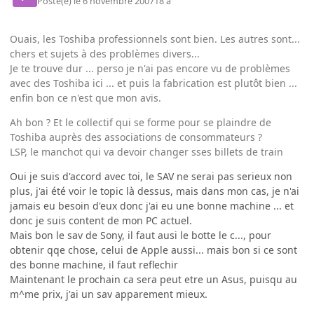
Posté(e)
le 6 novembre 2007
18 a
Ouais, les Toshiba professionnels sont bien. Les autres sont...
chers et sujets à des problèmes divers...
Je te trouve dur ... perso je n'ai pas encore vu de problèmes
avec des Toshiba ici ... et puis la fabrication est plutôt bien ...
enfin bon ce n'est que mon avis.
Ah bon ? Et le collectif qui se forme pour se plaindre de
Toshiba auprès des associations de consommateurs ?
LSP, le manchot qui va devoir changer sses billets de train
Oui je suis d'accord avec toi, le SAV ne serai pas serieux non
plus, j'ai été voir le topic là dessus, mais dans mon cas, je n'ai
jamais eu besoin d'eux donc j'ai eu une bonne machine ... et
donc je suis content de mon PC actuel.
Mais bon le sav de Sony, il faut ausi le botte le c..., pour
obtenir qqe chose, celui de Apple aussi... mais bon si ce sont
des bonne machine, il faut reflechir
Maintenant le prochain ca sera peut etre un Asus, puisqu au
m^me prix, j'ai un sav apparement mieux.