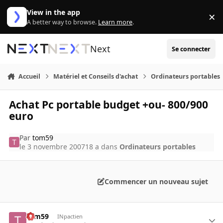
Aller au contenu
View in the app
×
Di
A better way to browse.
Learn more
.
Next
Se connecter
Accueil
Matériel et Conseils d'achat
Ordinateurs portables
Achat Pc portable budget +ou- 800/900
euro
Par
tom59
le 3 novembre 2007
18 a
dans
Ordinateurs portables
Commencer un nouveau sujet
tom59
INpactien