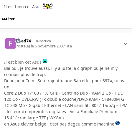
Il est bien cet Asus
Citer
freed74
INpactien
Posté(e)
le 6 novembre 2007
18 a
Il est bien cet Asus
Bai oui, je trouve aussi, il y a juste la c graph ou je ne m'y
connais plus de trop.
Donc pour Tom : Si tu rajoutte une Barrette, pour 897¤, tu as
un
Core 2 Duo T7100 / 1.8 GHz - Centrino Duo - RAM 2 Go - HDD
120 Go - DVD±RW (+R double couche)/DVD-RAM - GF8400M G
TC 348 Mo - Gigabit Ethernet - LAN sans fil : 802.11a/b/g - TPM
- lecteur d'empreintes digitales - Vista Familiale Premium -
15.4" écran large TFT ( WXGA )
en Asus clavier belge , c'est pas degeu comme machine