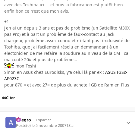
avec des Toshiba ici ... et puis la fabrication est plutôt bien ...
enfin bon ce n'est que mon avis.
+1
j'en ai un depuis 3 ans et pas de problème (un Sattellite M30X
pas Pro) et à part un problème de faux-contact au jack
chargeur, problème assez connu et n'etant pas l'exclusivité de
Toshiba, que j'ai facilement résolu en demmandant à un
electonicien de me refaire la soudure au niveau de la CM : ca
ma couté 20¤ et plus de problème...
mon Toshi
Sinon en Asus chez Eurodisks, y'a celui là par ex :
ASUS F3Sc-
AP023C
pour 870 ¤ et avec 27¤ de plus du achete 1GB de Ram en Plus
Citer
Allegro
INpactien
Posté(e)
le 5 novembre 2007
18 a