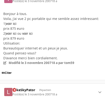
Posté(e)
le 3 novembre 2007
18 a
Bonjour à tous.
Voila, j'ai vue 2 pc portable qui me semble assez intéressant:
1)
voir ici
prix 875 euro
2)
voir ici
ou
voir ici
prix 879 euro
Utilisation:
Bureautique/ internet et un peux je jeux.
Quand pensez-vous?
D'avance merci bien cordialement.
Modifié
le 3 novembre 2007
18 a
par tom59
Citer
LukeSkyPator
INpactien
Posté(e)
le 3 novembre 2007
18 a