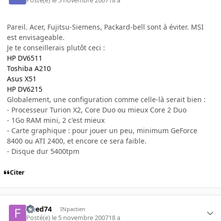
Posté(e)
le 5 novembre 2007
18 a
Pareil. Acer, Fujitsu-Siemens, Packard-bell sont à éviter. MSI
est envisageable.
Je te conseillerais plutôt ceci :
HP DV6511
Toshiba A210
Asus X51
HP DV6215
Globalement, une configuration comme celle-là serait bien :
- Processeur Turion X2, Core Duo ou mieux Core 2 Duo
- 1Go RAM mini, 2 c'est mieux
- Carte graphique : pour jouer un peu, minimum GeForce
8400 ou ATI 2400, et encore ce sera faible.
- Disque dur 5400tpm
Citer
freed74
INpactien
Posté(e)
le 5 novembre 2007
18 a