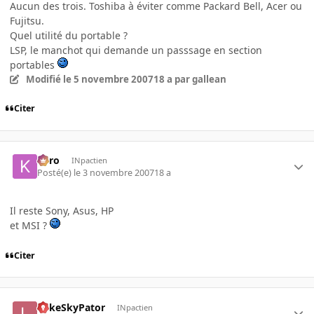
Aucun des trois. Toshiba à éviter comme Packard Bell, Acer ou
Fujitsu.
Quel utilité du portable ?
LSP, le manchot qui demande un passsage en section
portables
Modifié
le 5 novembre 2007
18 a
par gallean
Citer
kyro
INpactien
Posté(e)
le 3 novembre 2007
18 a
Il reste Sony, Asus, HP
et MSI ?
Citer
LukeSkyPator
INpactien