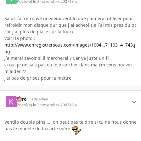
Posté(e)
le 3 novembre 2007
18 a
Salut j´ai retrouvé un vieux ventilo que j´aimerai utiliser pour
refroidir mon disque dur que j´ai acheté (je l´ai mis pres du pc
car j´ai plus de place sur la tour)
voici la photo :
http://www.enregistrersous.com/images/1004...71103141743.j
pg
J´aimerai savoir si il marcherai ? Car ya juste un fil,
si oui je ne sais pas ou le brancher dans ma cm vous pouvez
m´aider ??
J'ai pas de prises pour la mettre
kyro
INpactien
Posté(e)
le 3 novembre 2007
18 a
Ventilo double pins .... on peut pas te dire si tu ne nous donne
pas le modèle de ta carte mère