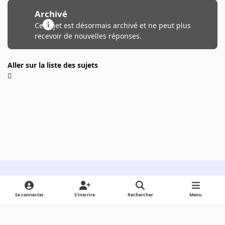
Archivé
Ce sujet est désormais archivé et ne peut plus
recevoir de nouvelles réponses.
Aller sur la liste des sujets
Light Mode
Dark Mode
System Preference
Se connecter
S’inscrire
Rechercher
Menu
Langue
Cookies
Powered by
Invision Community