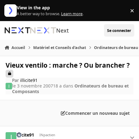
Aller au contenu
View in the app
×
Di
A better way to browse.
Learn more
.
Next
Se connecter
Accueil
Matériel et Conseils d'achat
Ordinateurs de bureau
Vieux ventilo : marche ? Ou brancher ?
Par
illicite91
le 3 novembre 2007
18 a
dans
Ordinateurs de bureau et
Composants
Commencer un nouveau sujet
illicite91
INpactien