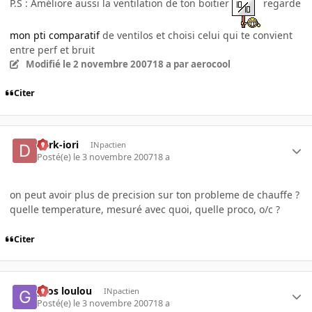
P.S : Améliore aussi la ventilation de ton boitier
regarde
mon pti comparatif
de ventilos et choisi celui qui te convient
entre perf et bruit
Modifié
le 2 novembre 2007
18 a
par aerocool
Citer
dark-iori
INpactien
Posté(e)
le 3 novembre 2007
18 a
on peut avoir plus de precision sur ton probleme de chauffe ?
quelle temperature, mesuré avec quoi, quelle proco, o/c ?
Citer
gros loulou
INpactien
Posté(e)
le 3 novembre 2007
18 a