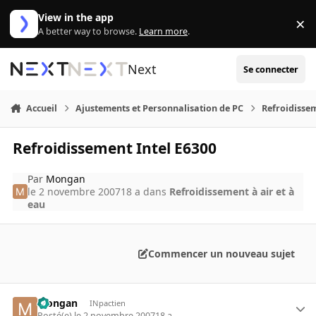
Aller au contenu
View in the app
×
Di
A better way to browse.
Learn more
.
Next
Se connecter
Accueil
Ajustements et Personnalisation de PC
Refroidissem
Refroidissement Intel E6300
Par
Mongan
le 2 novembre 2007
18 a
dans
Refroidissement à air et à
eau
Commencer un nouveau sujet
Mongan
INpactien
Posté(e)
le 2 novembre 2007
18 a