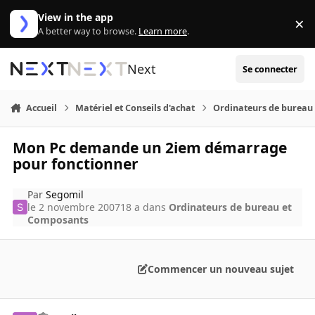
Aller au contenu
View in the app
×
Di
A better way to browse.
Learn more
.
Next
Se connecter
Accueil
Matériel et Conseils d'achat
Ordinateurs de bureau
Mon Pc demande un 2iem démarrage
pour fonctionner
Par
Segomil
le 2 novembre 2007
18 a
dans
Ordinateurs de bureau et
Composants
Commencer un nouveau sujet