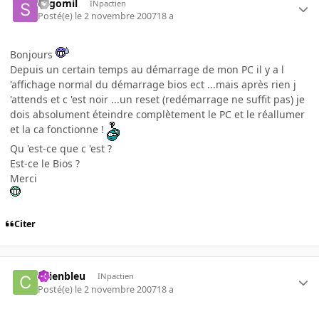
Segomil
INpactien
Posté(e)
le 2 novembre 2007
18 a
Bonjours
Depuis un certain temps au démarrage de mon PC il y a l
'affichage normal du démarrage bios ect ...mais après rien j
'attends et c 'est noir ...un reset (redémarrage ne suffit pas) je
dois absolument éteindre complètement le PC et le réallumer
et la ca fonctionne !
Qu 'est-ce que c 'est ?
Est-ce le Bios ?
Merci
Citer
chienbleu
INpactien
Posté(e)
le 2 novembre 2007
18 a