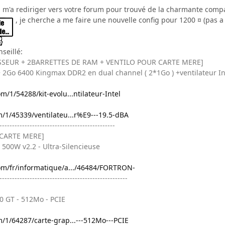
n m'a rediriger vers votre forum pour trouvé de la charmante compa
, je cherche a me faire une nouvelle config pour 1200 ¤ (pas a
nseillé:
SSEUR + 2BARRETTES DE RAM + VENTILO POUR CARTE MERE]
+ 2Go 6400 Kingmax DDR2 en dual channel ( 2*1Go ) +ventilateur In
m/1/54288/kit-evolu...ntilateur-Intel
m/1/45339/ventilateu...r%E9---19.5-dBA
----------------------------------------------
CARTE MERE]
500W v2.2 - Ultra-Silencieuse
om/fr/informatique/a.../46484/FORTRON-
---------------------------------------------------
0 GT - 512Mo - PCIE
m/1/64287/carte-grap...---512Mo---PCIE