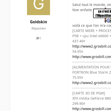
Salut tout le monde, o
Non enfaite
Goldskin
voilà ce que l'on m'a co
INpactien
[CARTE MERE + PROCE
P5B + cpu Intel e6600 
1
messages
437.40¤
http://www2.grosbill.co
54.95¤
http://www.grosbill.co
-------------------------------
[ALIMENTATION POUR 
FORTRON Blue Storm 2 
75.95¤
http://www2.grosbill.c
-------------------------------
[CARTE 3D DE PGM]
XFX nVidia GeForce 880
299.90¤
http://www.grosbill.co