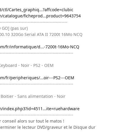
/ctl/Cartes_graphiq...?affcode=clubic
m/catalogue/ficheprod...product=9643754
----------------------------------------------
 GO] (pas sur)
0.10 320Go Serial ATA II 7200t 16Mo NCQ
om/fr/informatique/d...-7200t-16Mo-NCQ
--------------------------------------------------
eyboard - Noir - PS2 - OEM
om/fr/peripheriques/...oir---PS2---OEM
--------------------------------------------------
oitier - Sans alimentation - Noir
om/index.php3?id=4511...ite=ruehardware
--------------------------------------------------
conseil alors sur tout le matos !
terminer le lecteur DVD/graveur et le Disque dur