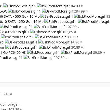
50
1
184,89 ¤
2E-OC
1
284,99 ¤
6 SATA - 500 Go - 16 Mo
1
93
0.10 SATA - 250 Go - 16 Mo
1
1
107,99 ¤
1
102,89 ¤
I
1
38,95 ¤
ard
1
14,90 ¤
oir
1
30,89 ¤
 x 1 Go PC6400 HK
1
89,89 ¤
1
97,89 ¤
2007
18 a
équilibrage...
dred 102,89 ¤