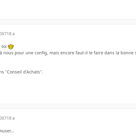
2007
18 a
 toi
à nous pour une config, mais encore faut-il le faire dans la bonne
ns "Conseil d'Achats".
2007
18 a
muser...