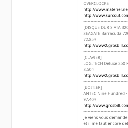
OVERCLOCKE
http://www.materiel.net
http://www.surcouf.co
-------------------------------
[DISQUE DUR S ATA 320
SEAGATE Barracuda 720
72.85¤
http://www2.grosbill.c
-------------------------------
[CLAVIER]
LOGITECH Deluxe 250 K
8.50¤
http://www2.grosbill.c
-------------------------------
[bOITIER]
ANTEC Nine Hundred - B
97.40¤
http://www.grosbill.c
-------------------------------
Je viens vous demander 
et il me faut encore dé