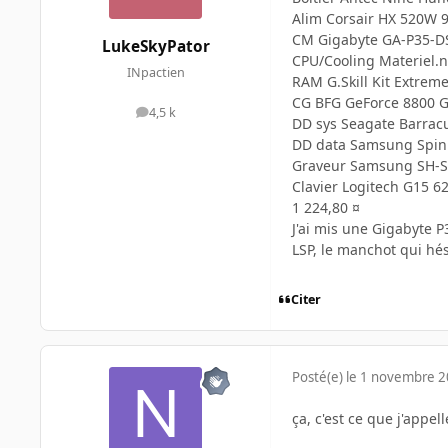
Alim Corsair HX 520W 9
CM Gigabyte GA-P35-DS
LukeSkyPator
CPU/Cooling Materiel.n
INpactien
RAM G.Skill Kit Extrem
CG BFG GeForce 8800 G
4,5 k
messages
DD sys Seagate Barracu
DD data Samsung Spinp
Graveur Samsung SH-S
Clavier Logitech G15 62
1 224,80 ¤
J'ai mis une Gigabyte P
LSP, le manchot qui hés
Citer
Posté(e)
le 1 novembre 
ça, c'est ce que j'appel