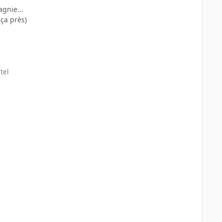
gnie...
 ça près)
tel