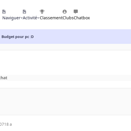
Naviguer
Activité
Classement
Clubs
Chatbox
Budget pour pc :D
chat
007
18 a