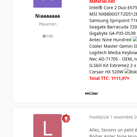
Materiel.net
Intel® Core 2 Duo E67
MSI NX8800GT-T2D51
Niaaaaaaa
Samsung Spinpoint T16
INpactien
Seagate Barracuda 720
Gigabyte GA-P35-DS3R
749
messages
Antec Nine Hundred
Cooler Master Gemin I
Logitech Media Keybo
Nec AD-7170S - OEM, n
G.Skill Kit Extreme2 2
Corsair HX 520W
Total TTC: 1111,97¤
Citer
Posté(e)
le 1 novembre 
Allez, faisons un petit 
Boitier Antec Nine Hun