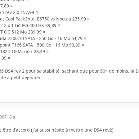
7,89 ¤
4 rev 2.0 157,99 ¤
et Cool Pack Intel E6750 vs Noctua 235,99 ¤
e2 2 x 1 Go PC6400 HK 89,89 ¤
T OC 512 Mo 289,99 ¤
da 7200.10 SATA - 250 Go - 16 Mo 64,79 ¤
oint T166 SATA - 500 Go - 16 Mo 93,89 ¤
182D OEM, noir 28,49 ¤
,99 ¤
35 DS4 rev 2 pour sa stabilité, sachant que pour 50¤ de moins, la 
ite à petit déjeuner
2007
18 a
le être d'accord (j'ai aussi hésité à mettre une DS4 rev2)