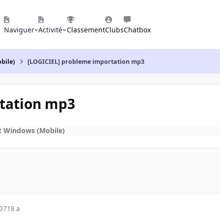
Naviguer
Activité
Classement
Clubs
Chatbox
bile)
[LOGICIEL] probleme importation mp3
tation mp3
t Windows (Mobile)
007
18 a