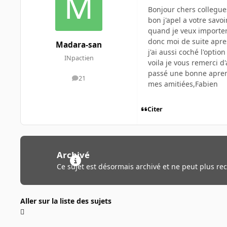
Bonjour chers collegue
bon j'apel a votre savo
quand je veux importe
donc moi de suite apre
Madara-san
j'ai aussi coché l'opt
INpactien
voila je vous remerci d
passé une bonne aprem
21
messages
mes amitiées,Fabien
Citer
Archivé
Ce sujet est désormais archivé et ne peut plus re
Aller sur la liste des sujets