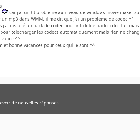
s
ir
car j'ai un tit probleme au niveau de windows movie maker sur
r un mp3 dans WMM, il me dit que j'ai un probleme de codec ^^
s j'ai installé un pack de codec pour info k-lite pack codec full 
ion pour telecharger les codecs automatiquement mais rien ne chang
'avance ^^
 et bonne vacances pour ceux qui le sont ^^
cevoir de nouvelles réponses.