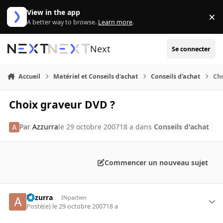
Aller au contenu
View in the app
×
Di
A better way to browse.
Learn more
.
Next
Se connecter
Accueil
Matériel et Conseils d'achat
Conseils d'achat
Ch
Choix graveur DVD ?
Par
Azzurra
le 29 octobre 2007
18 a
dans
Conseils d'achat
Commencer un nouveau sujet
Azzurra
INpactien
Posté(e)
le 29 octobre 2007
18 a