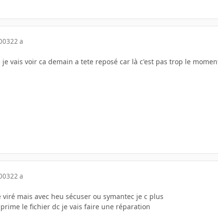
2003
22 a
e je vais voir ca demain a tete reposé car là c'est pas trop le momen
2003
22 a
 le viré mais avec heu sécuser ou symantec je c plus
prime le fichier dc je vais faire une réparation