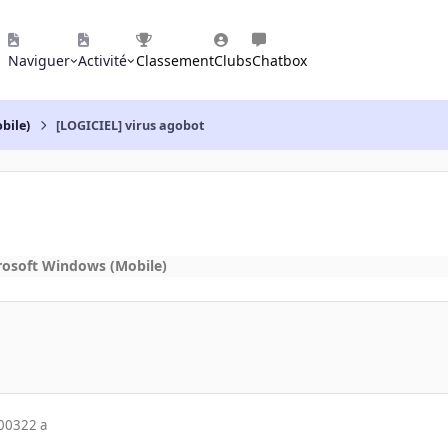
Naviguer
Activité
Classement
Clubs
Chatbox
bile)
[LOGICIEL] virus agobot
rosoft Windows (Mobile)
2003
22 a