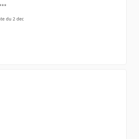
p***
ate du 2 dec