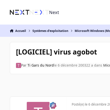
Aller au contenu
Next
Accueil
Systèmes d'exploitation
Microsoft Windows (Mo
[LOGICIEL] virus agobot
Par
Ti Gars du Nord
le 6 décembre 2003
22 a
dans
Mic
Posté(e)
le 6 décembre 