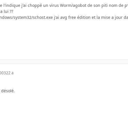
re l'indique j'ai choppé un virus Worm/agobot de son piti nom de 
a lui ??
windows/system32/schost.exe j'ai avg free édition et la mise a jour d
2003
22 a
 désolé.