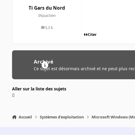
Ti Gars du Nord
INpactien
3,3 k
messages
Citer
Archivé
Ce sujet est désormais archivé et ne peut plus re
Aller sur la liste des sujets
Accueil
Systèmes d'exploitation
Microsoft Windows (Mo