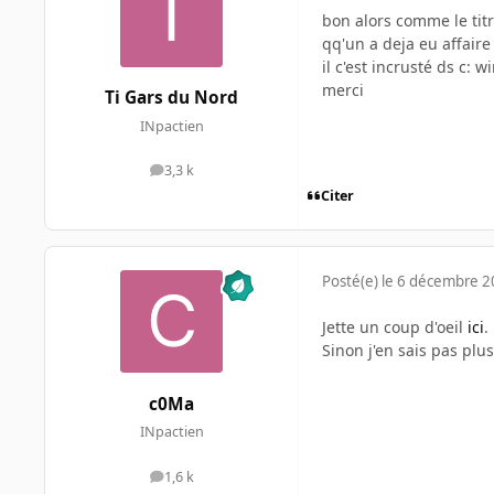
bon alors comme le tit
qq'un a deja eu affaire 
il c'est incrusté ds c: 
merci
Ti Gars du Nord
INpactien
3,3 k
messages
Citer
Posté(e)
le 6 décembre 
Jette un coup d'oeil
ici
.
Sinon j'en sais pas plus
c0Ma
INpactien
1,6 k
messages