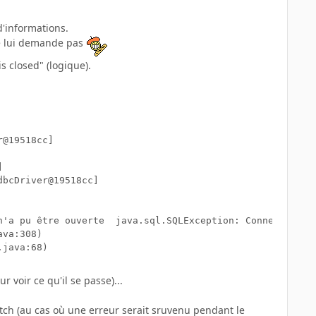
d'informations.
e lui demande pas
 closed" (logique).
@19518cc]



bcDriver@19518cc]

ption: Connection is closed

va:308)

.java:68)
r voir ce qu'il se passe)...
catch (au cas où une erreur serait sruvenu pendant le