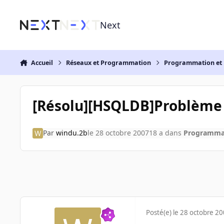
Aller au contenu
Next
Accueil
Réseaux et Programmation
Programmation et 
[Résolu][HSQLDB]Problème 
Par
windu.2b
le 28 octobre 2007
18 a
dans
Programmat
Posté(e)
le 28 octobre 2