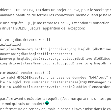
problème : j'utilise HSQLDB dans un projet en Java, pour le stockage 
mauvaise habitude de fermer les connexions, même quand je ne l
e une requête SQL, je me ramasse une SQLException "Connection is
e driver HSQLDB, jusqu'à l'apparition de l'exception:
alize: jdbc.drivers = null

nitialized

ver[className=org.hsqldb.jdbcDriver,org.hsqldb.jdbcDriver
nnection("jdbc:hsqldb:file:bdd/test")

Name=org.hsqldb.jdbcDriver,org.hsqldb.jdbcDriver@19518cc]
ning driver[className=org.hsqldb.jdbcDriver,org.hsqldb.jd
ate(08003) vendor code(-2)

HSQLDBException: La base de données "bdd/test" n'a pu être ouverte	java.sql.SQLExce
die.io.sgbd.HSQLDBManager.createDatabase(HSQLDBManager.ja
die.io.CaddieFileRecorder.writeCaddie(CaddieFileRecorder
paraître avant d'exécuter la requête (c'est moi qui ai mis un test pou
juste moi qui suis un boulet !
n une fermeture de connexion, mais je pensais l'avoir mise dans le 