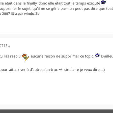
elle était dans le finally, donc elle était tout le temps exécuté
supprimer le sujet, qu'il ne se gêne pas : on peut pas dire que tout
e 2007
18 a
par windu.2b
007
18 a
u l'as résolu
aucune raison de supprimer ce topic.
D'ailleu
ourrait arriver à d'autres (un truc +/- similaire je veux dire ...)