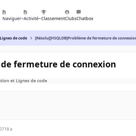
Naviguer
Activité
Classement
Clubs
Chatbox
Lignes de code
[Résolu][HSQLDB]Problème de fermeture de connexio
de fermeture de connexion
ion et Lignes de code
007
18 a