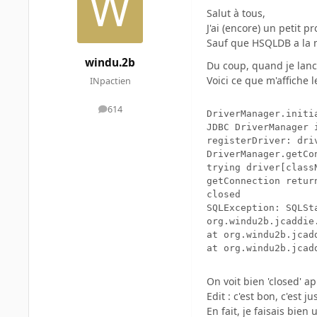
Salut à tous,
J'ai (encore) un petit 
Sauf que HSQLDB a la 
windu.2b
Du coup, quand je lanc
Voici ce que m'affiche l
INpactien
614
messages
DriverManager.initi
JDBC DriverManager i
registerDriver: dri
DriverManager.getCo
trying driver[class
getConnection retur
closed

SQLException: SQLSt
org.windu2b.jcaddie.io.sgbd.
at org.windu2b.jcad
at org.windu2b.jcad
On voit bien 'closed' ap
Edit : c'est bon, c'est 
En fait, je faisais bie