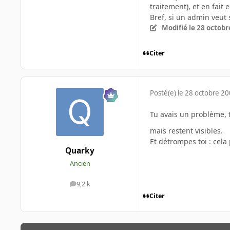
traitement), et en fait 
Bref, si un admin veut 
Modifié
le 28 octobr
Citer
Posté(e)
le 28 octobre 2
Tu avais un problème, t
mais restent visibles.
Et détrompes toi : cela p
Quarky
Ancien
9,2 k
messages
Citer