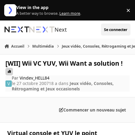
Aller au contenu
View in the app
×
Di
A better way to browse.
Learn more
.
Next
Se connecter
Accueil
Multimédia
Jeux vidéo, Consoles, Rétrogaming et J
[WII] Wii VC YUV, Wii Want a solution !
Par
Vindev_HELL84
le 27 octobre 2007
18 a
dans
Jeux vidéo, Consoles,
Rétrogaming et Jeux occasionels
Commencer un nouveau sujet
Virtual console et YUV le point