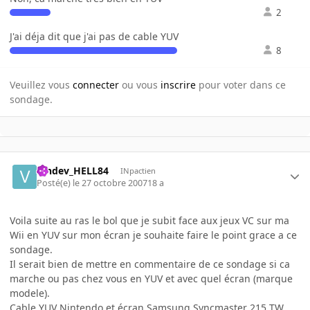
2
J'ai déja dit que j'ai pas de cable YUV
8
Veuillez vous
connecter
ou vous
inscrire
pour voter dans ce
sondage.
Vindev_HELL84
INpactien
Posté(e)
le 27 octobre 2007
18 a
Voila suite au ras le bol que je subit face aux jeux VC sur ma
Wii en YUV sur mon écran je souhaite faire le point grace a ce
sondage.
Il serait bien de mettre en commentaire de ce sondage si ca
marche ou pas chez vous en YUV et avec quel écran (marque
modele).
Cable YUV Nintendo et écran Samsung Syncmaster 215 TW