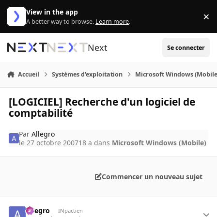
Aller au contenu
View in the app
×
Di
A better way to browse.
Learn more
.
Next
Se connecter
Accueil
Systèmes d'exploitation
Microsoft Windows (Mobile
[LOGICIEL] Recherche d'un logiciel de
comptabilité
Par
Allegro
le 27 octobre 2007
18 a
dans
Microsoft Windows (Mobile)
Commencer un nouveau sujet
Allegro
INpactien