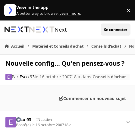
Aller au contenu
View in the app
×
Di
A better way to browse.
Learn more
.
Next
Se connecter
Accueil
Matériel et Conseils d'achat
Conseils d'achat
Nou
Nouvelle config... Qu'en pensez-vous ?
Par
Esco 93
le 16 octobre 2007
18 a
dans
Conseils d'achat
Commencer un nouveau sujet
Esco 93
INpactien
Posté(e)
le 16 octobre 2007
18 a