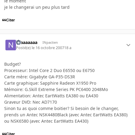
le moment
je le changerai un peu plus tard
Citer
Niaaaaaaa
INpactien
Posté(e)
le 16 octobre 2007
18 a
Budget?
Processeur: Intel Core 2 Duo E6550 ou E6750
Carte mère: Gigabyte GA-P35-DS3R
Carte graphique: Sapphire Radeon X1950 Pro
Mémoire: G.Skill Extreme Series PK PC6400 2048Mo
Alimentation: Antec EartWatts EA380 ou EA430
Graveur DVD: Nec AD7170
Sinon tu as quoi comme boitier? Si besoin de le changer,
prends un Antec NSK4480Black (avec Antec EartWatts EA380)
ou NSK6580 (avec Antec EartWatts EA430)
Citer