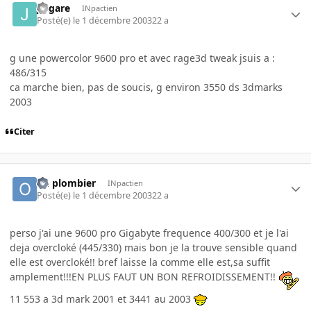
jingare
INpactien
Posté(e)
le 1 décembre 2003
22 a
g une powercolor 9600 pro et avec rage3d tweak jsuis a :
486/315
ca marche bien, pas de soucis, g environ 3550 ds 3dmarks
2003
Citer
oh plombier
INpactien
Posté(e)
le 1 décembre 2003
22 a
perso j'ai une 9600 pro Gigabyte frequence 400/300 et je l'ai
deja overcloké (445/330) mais bon je la trouve sensible quand
elle est overcloké!! bref laisse la comme elle est,sa suffit
amplement!!!EN PLUS FAUT UN BON REFROIDISSEMENT!!
11 553 a 3d mark 2001 et 3441 au 2003