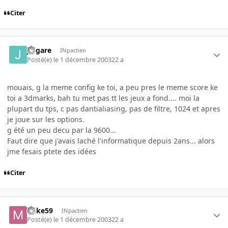
Citer
jingare
INpactien
Posté(e)
le 1 décembre 2003
22 a
mouais, g la meme config ke toi, a peu pres le meme score ke
toi a 3dmarks, bah tu met pas tt les jeux a fond.... moi la
plupart du tps, c pas dantialiasing, pas de filtre, 1024 et apres
je joue sur les options.
g été un peu decu par la 9600...
Faut dire que j'avais laché l'informatique depuis 2ans... alors
jme fesais ptete des idées
Citer
mike59
INpactien
Posté(e)
le 1 décembre 2003
22 a