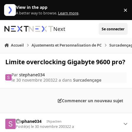
Aller au contenu
View in the app
×
Di
A better way to browse.
Learn more
.
Next
Se connecter
Accueil
Ajustements et Personnalisation de PC
Surcadença
Limite overclocking Gigabyte 9600 pro?
Par
stephane034
le 30 novembre 2003
22 a
dans
Surcadençage
Commencer un nouveau sujet
stephane034
INpactien
Posté(e)
le 30 novembre 2003
22 a