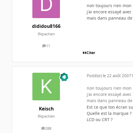
non toujours rien mon 
j'ai encore essayé avec 
mais dans panneau de co
dididou8166
INpactien
11
messages
Citer
Posté(e)
le 22 août 2007
non toujours rien mon 
j'ai encore essayé avec 
mais dans panneau de co
Est ce que ton écran s
Keisch
Quelle est la marque ?
INpactien
LCD ou CRT ?
288
messages