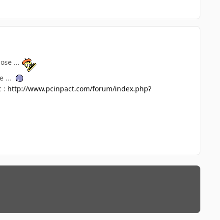
ose ...
e ...
c :
http://www.pcinpact.com/forum/index.php?