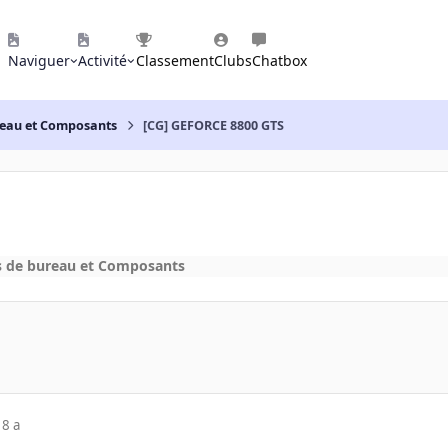
Naviguer
Activité
Classement
Clubs
Chatbox
reau et Composants
[CG] GEFORCE 8800 GTS
s de bureau et Composants
18 a