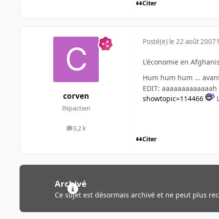
Citer
Posté(e)
le 22 août 2007
L'économie en Afghanis
Hum hum hum ... avant d
EDIT: aaaaaaaaaaaaah v
corven
showtopic=114466
L
INpactien
3,2 k
messages
Citer
Archivé
Ce sujet est désormais archivé et ne peut plus re