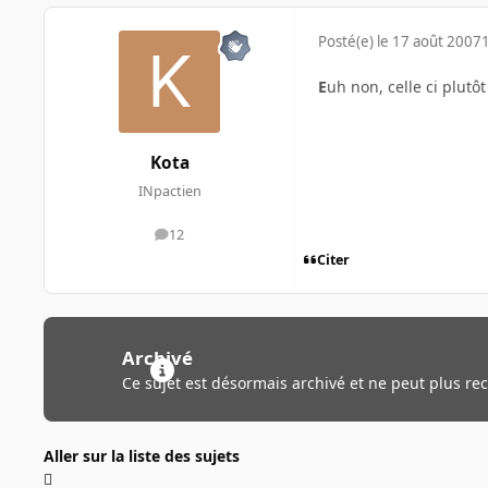
Posté(e)
le 17 août 2007
E
uh non, celle ci plutôt
Kota
INpactien
12
messages
Citer
Archivé
Ce sujet est désormais archivé et ne peut plus re
Aller sur la liste des sujets