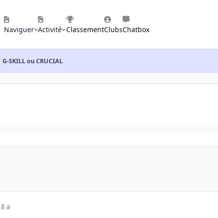
Naviguer
Activité
Classement
Clubs
Chatbox
G-SKILL ou CRUCIAL
18 a