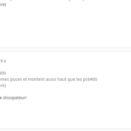
re)
18 a
5300
emes puces et montent aussi haut que les pc6400
re)
e dissipateur!