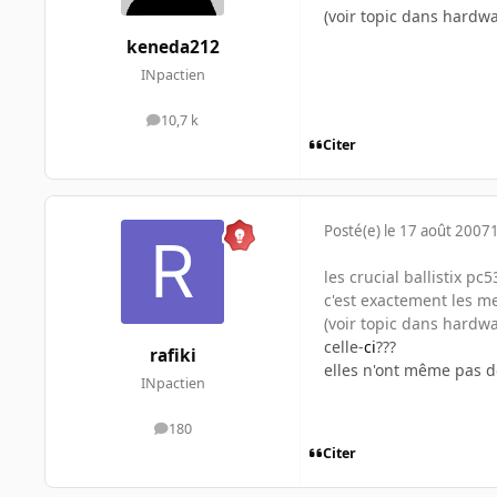
(voir topic dans hardwa
keneda212
INpactien
10,7 k
messages
Citer
Posté(e)
le 17 août 2007
les crucial ballistix pc
c'est exactement les m
(voir topic dans hardwa
celle-
ci
???
rafiki
elles n'ont même pas d
INpactien
180
messages
Citer