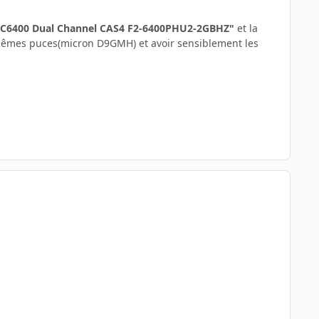
4 PC6400 Dual Channel CAS4 F2-6400PHU2-2GBHZ"
et la
 mêmes puces(micron D9GMH) et avoir sensiblement les