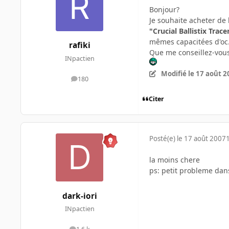
Bonjour?
Je souhaite acheter de 
"Crucial Ballistix Tra
mêmes capacitées d'oc.
rafiki
Que me conseillez-vou
INpactien
Modifié
le 17 août 2
180
messages
Citer
Posté(e)
le 17 août 2007
la moins chere
ps: petit probleme dans
dark-iori
INpactien