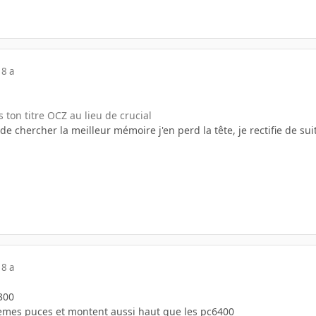
18 a
 ton titre OCZ au lieu de crucial
 de chercher la meilleur mémoire j'en perd la tête, je rectifie de su
18 a
5300
emes puces et montent aussi haut que les pc6400