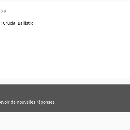
18 a
 :
Crucial Ballistix
cevoir de nouvelles réponses.