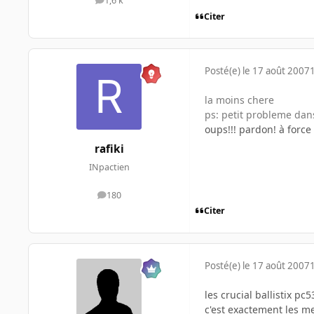
1,6 k
messages
Citer
Posté(e)
le 17 août 2007
la moins chere
ps: petit probleme dans
oups!!! pardon! à force
rafiki
INpactien
180
messages
Citer
Posté(e)
le 17 août 2007
les crucial ballistix pc
c'est exactement les m