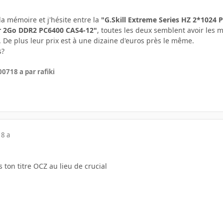
la mémoire et j'hésite entre la
"G.Skill Extreme Series HZ 2*102
cer 2Go DDR2 PC6400 CAS4-12"
, toutes les deux semblent avoir les
 De plus leur prix est à une dizaine d'euros près le même.
s?
007
18 a
par rafiki
18 a
 ton titre OCZ au lieu de crucial