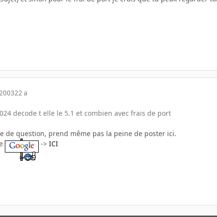
 2003
22 a
024 decode t elle le 5.1 et combien avec frais de port
e de question, prend même pas la peine de poster ici.
le
->
ICI