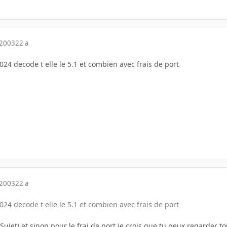
 2003
22 a
024 decode t elle le 5.1 et combien avec frais de port
 2003
22 a
024 decode t elle le 5.1 et combien avec frais de port
 Sujet) et sinon pour le frai de port je crois que tu peux regarder