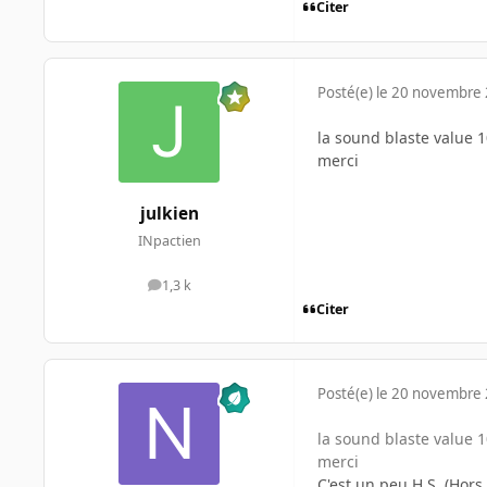
Citer
Posté(e)
le 20 novembre
la sound blaste value 1
merci
julkien
INpactien
1,3 k
messages
Citer
Posté(e)
le 20 novembre
la sound blaste value 1
merci
C'est un peu H.S. (Hors