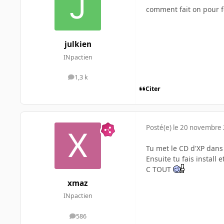
comment fait on pour f
julkien
INpactien
1,3 k
messages
Citer
Posté(e)
le 20 novembre
Tu met le CD d'XP dans 
Ensuite tu fais install e
C TOUT
xmaz
INpactien
586
messages