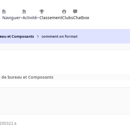
Naviguer
Activité
Classement
Clubs
Chatbox
reau et Composants
comment on format
s de bureau et Composants
 2003
22 a