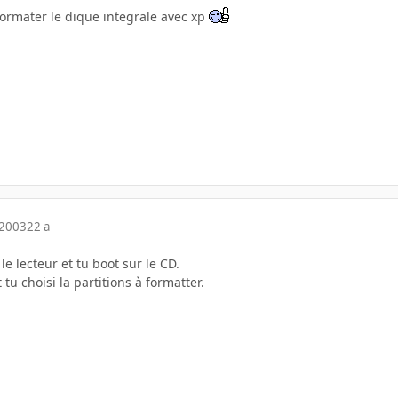
ormater le dique integrale avec xp
 2003
22 a
le lecteur et tu boot sur le CD.
t tu choisi la partitions à formatter.