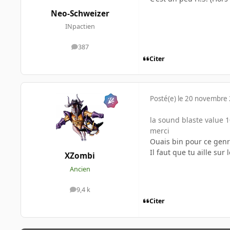
Neo-Schweizer
INpactien
387
messages
Citer
Posté(e)
le 20 novembre
la sound blaste value 1
merci
Ouais bin pour ce genr
Il faut que tu aille sur 
XZombi
Ancien
9,4 k
messages
Citer