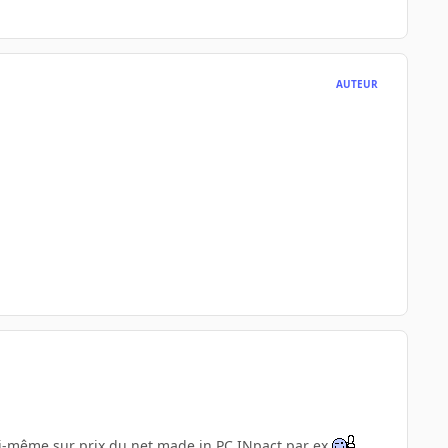
AUTEUR
 toi-même sur prix du net made in PC INpact par ex