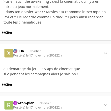
>cinematic : the awakening : c'est la cinematic qu'il y a en
intro du jeux normalement.
- dans ton dossier War3 : Movies : tu renomme introx.mpq en
.avi et tu le regarde comme un divx : tu peux ainsi regarder
toute les cinematiques.
Citer
XELOR
INpactien
Posté(e)
le 17 novembre 2003
22 a
au demarage du jeu il n'y aps de cinematique ..
si c pendant les campagnes alors je sais po !
Citer
ran-tan-plan
INpactien
Posté(e)
le 17 novembre 2003
22 a