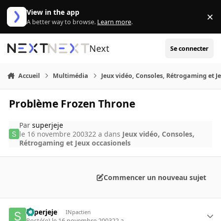
Aller au contenu
View in the app
×
Di
A better way to browse.
Learn more
.
Next
Se connecter
Accueil
Multimédia
Jeux vidéo, Consoles, Rétrogaming et J
Problème Frozen Throne
Par
superjeje
le 16 novembre 2003
22 a
dans
Jeux vidéo, Consoles,
Rétrogaming et Jeux occasionels
Commencer un nouveau sujet
superjeje
INpactien
Posté(e)
le 16 novembre 2003
22 a