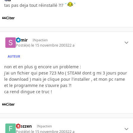
tas pas deja tout réinstallé ?!?
Citer
Samir
INpactien
Posté(e)
le 15 novembre 2003
22 a
AUTEUR
non et en plus g encore un probleme :
j'ai un fichier qui pese 723 Mo ( STEAM dont g mi 3 jours pour
le download ) mais je clique pour l'installer , et mon pc rame
et le programme ne s'ouvre pas ?!
ca rend dingue ce truc !
Citer
Frozzen
INpactien
Posté(e)
le 15 novembre 2003
22 a