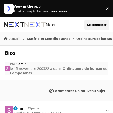
Aller au contenu
View in the app
×
Di
A better way to browse.
Learn more
.
Next
Se connecter
Accueil
Matériel et Conseils d'achat
Ordinateurs de bureau
Bios
Par
Samir
le 15 novembre 2003
22 a
dans
Ordinateurs de bureau et
Composants
Commencer un nouveau sujet
Samir
INpactien
Posté(e)
le 15 novembre 2003
22 a