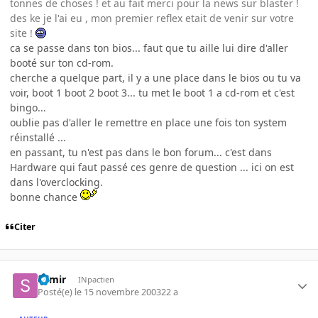
tonnes de choses ! et au fait merci pour la news sur blaster !
des ke je l'ai eu , mon premier reflex etait de venir sur votre
site !
ca se passe dans ton bios... faut que tu aille lui dire d'aller
booté sur ton cd-rom.
cherche a quelque part, il y a une place dans le bios ou tu va
voir, boot 1 boot 2 boot 3... tu met le boot 1 a cd-rom et c'est
bingo...
oublie pas d'aller le remettre en place une fois ton system
réinstallé ...
en passant, tu n'est pas dans le bon forum... c'est dans
Hardware qui faut passé ces genre de question ... ici on est
dans l'overclocking.
bonne chance
Citer
Samir
INpactien
Posté(e)
le 15 novembre 2003
22 a