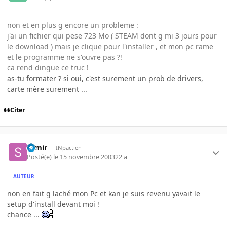
non et en plus g encore un probleme :
j'ai un fichier qui pese 723 Mo ( STEAM dont g mi 3 jours pour
le download ) mais je clique pour l'installer , et mon pc rame
et le programme ne s'ouvre pas ?!
ca rend dingue ce truc !
as-tu formater ? si oui, c'est surement un prob de drivers,
carte mère surement ...
Citer
Samir
INpactien
Posté(e)
le 15 novembre 2003
22 a
AUTEUR
non en fait g laché mon Pc et kan je suis revenu yavait le
setup d'install devant moi !
chance ...