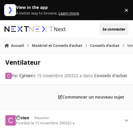
Aller au contenu
View in the app
×
Di
A better way to browse.
Learn more
.
Next
Se connecter
Accueil
Matériel et Conseils d'achat
Conseils d'achat
Ven
Ventilateur
Par
Cyrion
le 15 novembre 2003
22 a
dans
Conseils d'achat
Commencer un nouveau sujet
Cyrion
INpactien
Posté(e)
le 15 novembre 2003
22 a