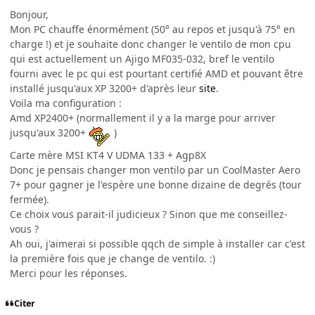
Bonjour,
Mon PC chauffe énormément (50° au repos et jusqu'à 75° en
charge !) et je souhaite donc changer le ventilo de mon cpu
qui est actuellement un Ajigo MF035-032, bref le ventilo
fourni avec le pc qui est pourtant certifié AMD et pouvant être
installé jusqu'aux XP 3200+ d'après leur
site
.
Voila ma configuration :
Amd XP2400+ (normallement il y a la marge pour arriver
jusqu'aux 3200+
)
Carte mère MSI KT4 V UDMA 133 + Agp8X
Donc je pensais changer mon ventilo par un CoolMaster Aero
7+ pour gagner je l'espère une bonne dizaine de degrés (tour
fermée).
Ce choix vous parait-il judicieux ? Sinon que me conseillez-
vous ?
Ah oui, j'aimerai si possible qqch de simple à installer car c'est
la première fois que je change de ventilo. :)
Merci pour les réponses.
Citer