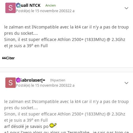
Squall NTCK
Ancien
Posté(e)
le 15 novembre 2003
22 a
le zalman est INcompatible avec la kt4 car il n'y a pas de troup
pres du socket....
Sinon, il est super efficace Athlon 2500+ (1833Mhz) @ 2.3Ghz
et je suis a 39° en Full
Citer
=]Sabrolaser[=
INpactien
Posté(e)
le 15 novembre 2003
22 a
le zalman est INcompatible avec la kt4 car il n'y a pas de troup
pres du socket....
Sinon, il est super efficace Athlon 2500+ (1833Mhz) @ 2.3Ghz
et je suis a 39° en Full
arf désolé je savais po
+1 pour l'aero alors ou alors un Termaltake , je sais pas trop ce