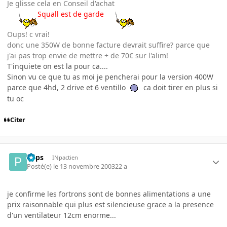
Je glisse cela en Conseil d'achat
Squall est de garde
Oups! c vrai!
donc une 350W de bonne facture devrait suffire? parce que
j'ai pas trop envie de mettre + de 70€ sur l'alim!
T'inquiete on est la pour ca....
Sinon vu ce que tu as moi je pencherai pour la version 400W
parce que 4hd, 2 drive et 6 ventillo
ca doit tirer en plus si
tu oc
Citer
Paps
INpactien
Posté(e)
le 13 novembre 2003
22 a
je confirme les fortrons sont de bonnes alimentations a une
prix raisonnable qui plus est silencieuse grace a la presence
d'un ventilateur 12cm enorme...