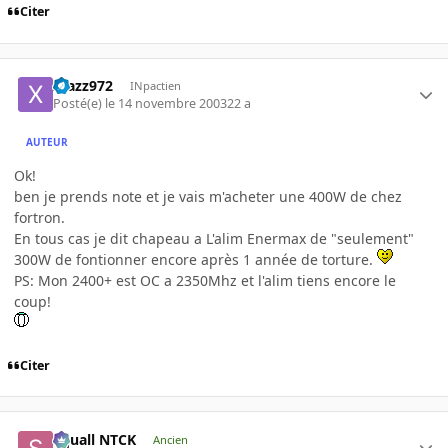
Citer
xtazz972
INpactien
Posté(e)
le 14 novembre 2003
22 a
AUTEUR
Ok!
ben je prends note et je vais m'acheter une 400W de chez
fortron.
En tous cas je dit chapeau a L'alim Enermax de "seulement"
300W de fontionner encore après 1 année de torture.
PS: Mon 2400+ est OC a 2350Mhz et l'alim tiens encore le
coup!
Citer
Squall NTCK
Ancien