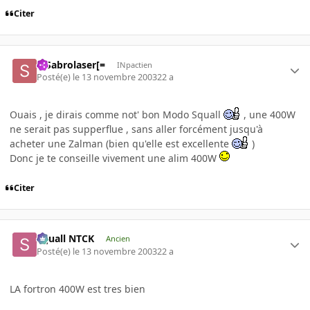
Citer
=]Sabrolaser[=
INpactien
Posté(e)
le 13 novembre 2003
22 a
Ouais , je dirais comme not' bon Modo Squall
, une 400W
ne serait pas supperflue , sans aller forcément jusqu'à
acheter une Zalman (bien qu'elle est excellente
)
Donc je te conseille vivement une alim 400W
Citer
Squall NTCK
Ancien
Posté(e)
le 13 novembre 2003
22 a
LA fortron 400W est tres bien