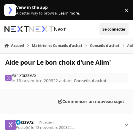
Aller au contenu
View in the app
×
Di
A better way to browse.
Learn more
.
Next
Se connecter
Accueil
Matériel et Conseils d'achat
Conseils d'achat
Aid
Aide pour Le bon choix d'une Alim'
Par
xtazz972
le 13 novembre 2003
22 a
dans
Conseils d'achat
Commencer un nouveau sujet
xtazz972
INpactien
Posté(e)
le 13 novembre 2003
22 a