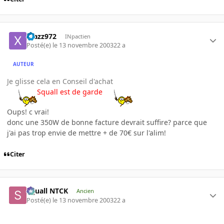
xtazz972
INpactien
Posté(e)
le 13 novembre 2003
22 a
AUTEUR
Je glisse cela en Conseil d'achat
Squall est de garde
Oups! c vrai!
donc une 350W de bonne facture devrait suffire? parce que
j'ai pas trop envie de mettre + de 70€ sur l'alim!
Citer
Squall NTCK
Ancien
Posté(e)
le 13 novembre 2003
22 a