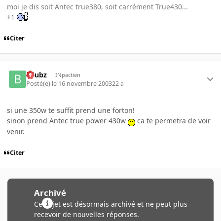
moi je dis soit Antec true380, soit carrément True430...
+1
Citer
beubz
INpactien
Posté(e)
le 16 novembre 2003
22 a
si une 350w te suffit prend une forton!
sinon prend Antec true power 430w
ca te permetra de voir
venir.
Citer
Archivé
Ce sujet est désormais archivé et ne peut plus
recevoir de nouvelles réponses.