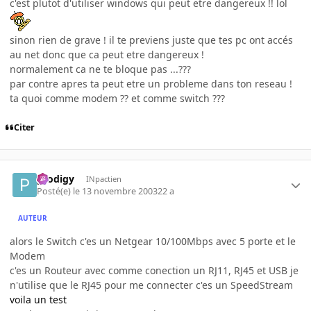
c'est plutot d'utiliser windows qui peut etre dangereux !! lol
sinon rien de grave ! il te previens juste que tes pc ont accés
au net donc que ca peut etre dangereux !
normalement ca ne te bloque pas ...???
par contre apres ta peut etre un probleme dans ton reseau !
ta quoi comme modem ?? et comme switch ???
Citer
prodigy
INpactien
Posté(e)
le 13 novembre 2003
22 a
AUTEUR
alors le Switch c'es un Netgear 10/100Mbps avec 5 porte et le
Modem
c'es un Routeur avec comme conection un RJ11, RJ45 et USB je
n'utilise que le RJ45 pour me connecter c'es un SpeedStream
voila un test