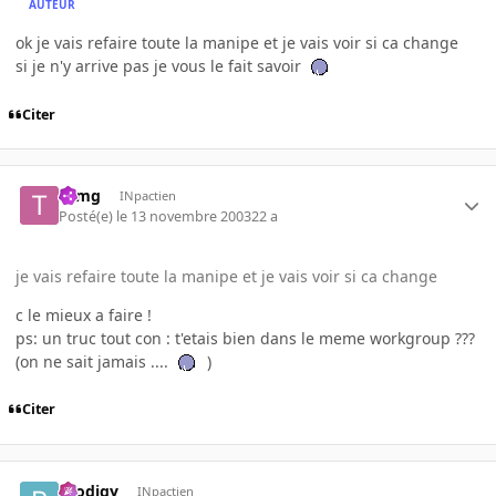
AUTEUR
ok je vais refaire toute la manipe et je vais voir si ca change
si je n'y arrive pas je vous le fait savoir
Citer
tomg
INpactien
Posté(e)
le 13 novembre 2003
22 a
je vais refaire toute la manipe et je vais voir si ca change
c le mieux a faire !
ps: un truc tout con : t'etais bien dans le meme workgroup ???
(on ne sait jamais ....
)
Citer
prodigy
INpactien