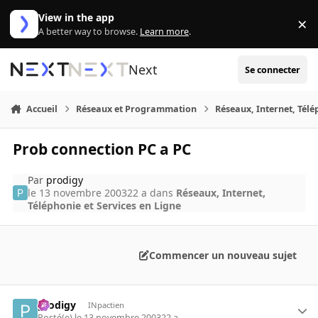
Aller au contenu
View in the app
×
Di
A better way to browse.
Learn more
.
Next
Se connecter
Accueil
Réseaux et Programmation
Réseaux, Internet, Télé
Prob connection PC a PC
Par
prodigy
le 13 novembre 2003
22 a
dans
Réseaux, Internet,
Téléphonie et Services en Ligne
Commencer un nouveau sujet
prodigy
INpactien
Posté(e)
le 13 novembre 2003
22 a