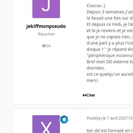
Coucou :)
Depuis 3 semaines j'ut
le faisait une fois sur 
Et depuis ce midi, je 
jekiffmonpseudo
et là je reviens et je 
INpactien
que je ne copiais rien,
d'une part y a plus l'
24
messages
disque ? " je répond év
"périphérique inconnu
Bref mon DD externe tou
données.
est ce quelqu'un aurai
merci
Citer
Posté(e)
le 7 avril 2007
19
ton dd est formaté en n