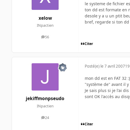
le systeme de fichier e
ton dd est formate en n
desole y a u un ptit beu
xelow
bref, regarde si ton dd
INpactien
56
messages
Citer
Posté(e)
le 7 avril 2007
19
mon dd est en FAT 32 :)
"système de" avant il y 
Je sais plus si je l'ai d
sont OK l'accès au disqu
jekiffmonpseudo
INpactien
24
messages
Citer