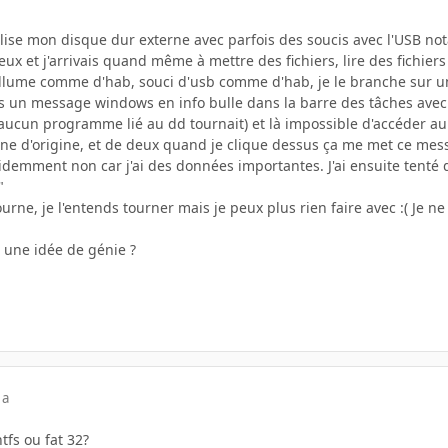
ilise mon disque dur externe avec parfois des soucis avec l'USB n
deux et j'arrivais quand même à mettre des fichiers, lire des fichiers
l'allume comme d'hab, souci d'usb comme d'hab, je le branche sur 
vois un message windows en info bulle dans la barre des tâches avec
 aucun programme lié au dd tournait) et là impossible d'accéder au 
icone d'origine, et de deux quand je clique dessus ça me met ce me
idemment non car j'ai des données importantes. J'ai ensuite tenté d
"
rne, je l'entends tourner mais je peux plus rien faire avec :( Je n
t une idée de génie ?
 a
tfs ou fat 32?