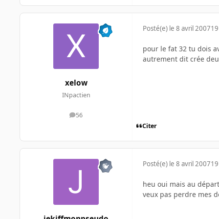
Posté(e)
le 8 avril 2007
19
pour le fat 32 tu dois a
autrement dit crée deu
xelow
INpactien
56
messages
Citer
Posté(e)
le 8 avril 2007
19
heu oui mais au départ j
veux pas perdre mes 
jekiffmonpseudo