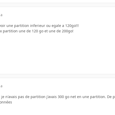
 a
voir une partition inferieur ou egale a 120go!!!
x partition une de 120 go et une de 200go!
 a
e n'avais pas de partition j'avais 300 go net en une partition. De pl
données