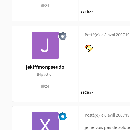
24
messages
Citer
Posté(e)
le 8 avril 2007
19
jekiffmonpseudo
INpactien
24
messages
Citer
Posté(e)
le 8 avril 2007
19
je ne vois pas de solut