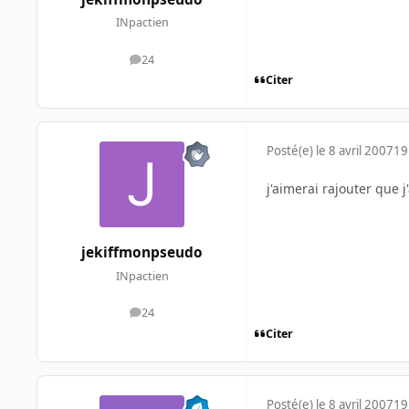
INpactien
24
messages
Citer
Posté(e)
le 8 avril 2007
19
j'aimerai rajouter que 
jekiffmonpseudo
INpactien
24
messages
Citer
Posté(e)
le 8 avril 2007
19