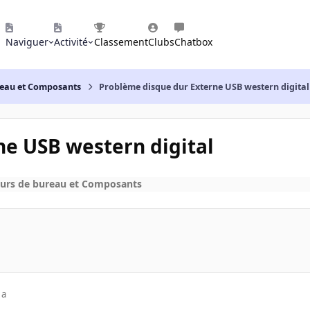
Naviguer
Activité
Classement
Clubs
Chatbox
reau et Composants
Problème disque dur Externe USB western digital
e USB western digital
urs de bureau et Composants
 a