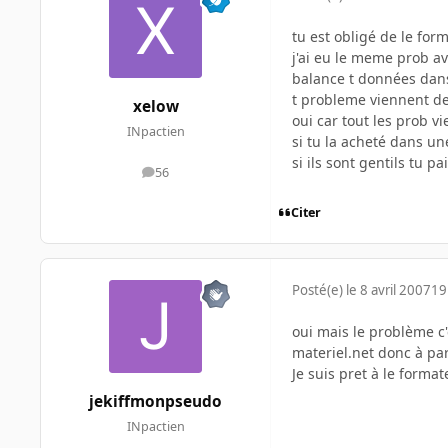
tu est obligé de le for
j'ai eu le meme prob a
balance t données dans
t probleme viennent de
xelow
oui car tout les prob v
INpactien
si tu la acheté dans un
si ils sont gentils tu pa
56
messages
Citer
Posté(e)
le 8 avril 2007
19
oui mais le problème c'
materiel.net donc à par
Je suis pret à le forma
jekiffmonpseudo
INpactien