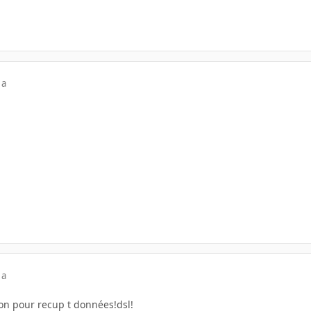
 a
 a
ion pour recup t données!dsl!