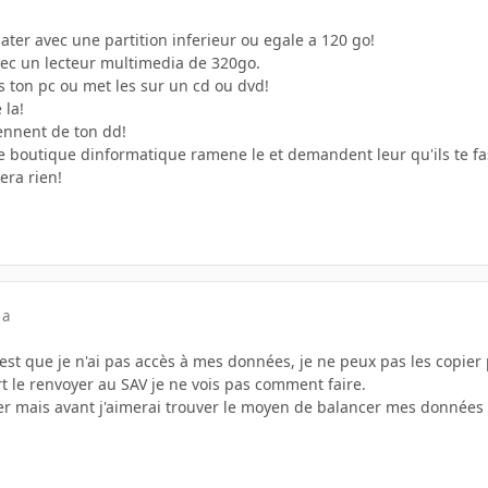
mater avec une partition inferieur ou egale a 120 go!
vec un lecteur multimedia de 320go.
 ton pc ou met les sur un cd ou dvd!
 la!
iennent de ton dd!
e boutique dinformatique ramene le et demandent leur qu'ils te fas
iera rien!
 a
est que je n'ai pas accès à mes données, je ne peux pas les copier 
t le renvoyer au SAV je ne vois pas comment faire.
ter mais avant j'aimerai trouver le moyen de balancer mes données d