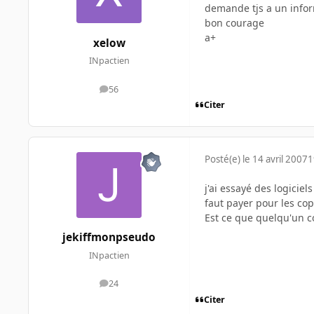
demande tjs a un infor
bon courage
a+
xelow
INpactien
56
messages
Citer
Posté(e)
le 14 avril 2007
1
j'ai essayé des logicie
faut payer pour les copi
Est ce que quelqu'un c
jekiffmonpseudo
INpactien
24
messages
Citer