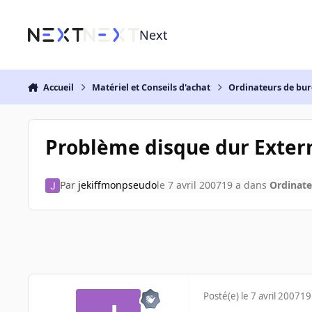
Aller au contenu
Next
Accueil
Matériel et Conseils d'achat
Ordinateurs de bu
Problème disque dur Extern
Par
jekiffmonpseudo
le 7 avril 2007
19 a
dans
Ordinate
Posté(e)
le 7 avril 2007
19