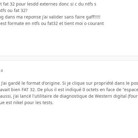
st fat 32 pour lesdd externes donc si c du ntfs s
tfs ou fat 32?
g dans ma reponse j'ai valider sans faire gaff!!!!!
 est formate en ntfs ou fat32 et tient moi o courant
 a
 J'ai gardé le format d'origine. Si je clique sur propriété dans le p
avait bien FAT 32. De plus il est indiqué 0 octets en face de "espace
is aussi, j'ai lancé l'utilitaire de diagnostique de Western digital (fo
e est nikel pour les tests.