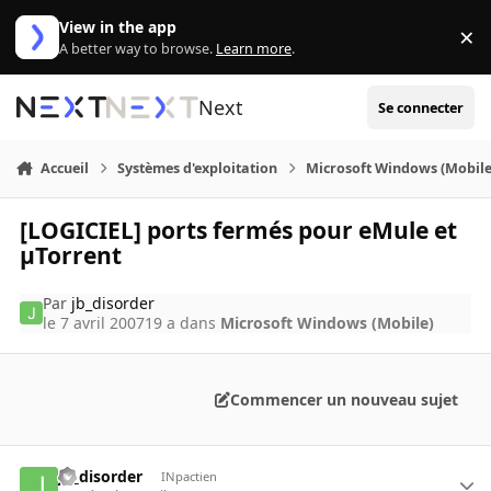
Aller au contenu
View in the app
×
Di
A better way to browse.
Learn more
.
Next
Se connecter
Accueil
Systèmes d'exploitation
Microsoft Windows (Mobile
[LOGICIEL] ports fermés pour eMule et
µTorrent
Par
jb_disorder
le 7 avril 2007
19 a
dans
Microsoft Windows (Mobile)
Commencer un nouveau sujet
jb_disorder
INpactien