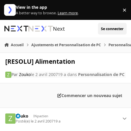
Aller au contenu
View in the app
×
Di
A better way to browse.
Learn more
.
Next
Se connecter
Accueil
Ajustements et Personnalisation de PC
Personnalis
[RESOLU] Alimentation
Par
Zouko
le 2 avril 2007
19 a
dans
Personnalisation de PC
Commencer un nouveau sujet
Zouko
INpactien
Posté(e)
le 2 avril 2007
19 a