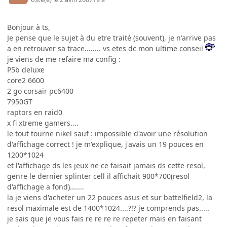
Bonjour à ts,
Je pense que le sujet à du etre traité (souvent), je n'arrive pas
a en retrouver sa trace........ vs etes dc mon ultime conseil
je viens de me refaire ma config :
P5b deluxe
core2 6600
2 go corsair pc6400
7950GT
raptors en raid0
x fi xtreme gamers....
le tout tourne nikel sauf : impossible d'avoir une résolution
d'affichage correct ! je m'explique, j'avais un 19 pouces en
1200*1024
et l'affichage ds les jeux ne ce faisait jamais ds cette resol,
genre le dernier splinter cell il affichait 900*700(resol
d'affichage a fond).......
la je viens d'acheter un 22 pouces asus et sur battelfield2, la
resol maximale est de 1400*1024....?!? je comprends pas.....
je sais que je vous fais re re re re repeter mais en faisant