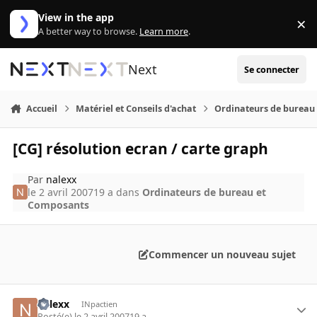
Aller au contenu
View in the app
×
Di
A better way to browse.
Learn more
.
Next
Se connecter
Accueil
Matériel et Conseils d'achat
Ordinateurs de bureau
[CG] résolution ecran / carte graph
Par
nalexx
le 2 avril 2007
19 a
dans
Ordinateurs de bureau et
Composants
Commencer un nouveau sujet
nalexx
INpactien
Posté(e)
le 2 avril 2007
19 a