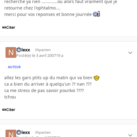
recherche ya rien .............ou alors faut vraiment que je
retourne chez l'ophtalmo....
merci pour vos reponses et bonne journée
Citer
nalexx
INpactien
Posté(e)
le 3 avril 2007
19 a
AUTEUR
allez les gars ptits up du matin qui va bien
ca a bien du arriver à quelqu'un ?? nan ???
ca me stress de pas savoir pourkoi ????
tchou
Citer
nalexx
INpactien