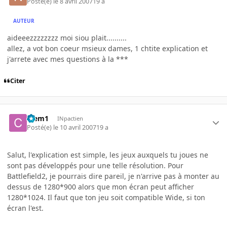
Posté(e)
le 8 avril 2007
19 a
AUTEUR
aideeezzzzzzzz moi siou plait..........
allez, a vot bon coeur msieux dames, 1 chtite explication et
j'arrete avec mes questions à la ***
Citer
Clem1
INpactien
Posté(e)
le 10 avril 2007
19 a
Salut, l'explication est simple, les jeux auxquels tu joues ne
sont pas développés pour une telle résolution. Pour
Battlefield2, je pourrais dire pareil, je n'arrive pas à monter au
dessus de 1280*900 alors que mon écran peut afficher
1280*1024. Il faut que ton jeu soit compatible Wide, si ton
écran l'est.