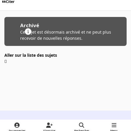
Citer
Archivé
Ce sujet est désormais archivé et ne peut plus
recevoir de nouvelles réponses.
Aller sur la liste des sujets
Light Mode
Dark Mode
System Preference
Se connecter
S’inscrire
Rechercher
Menu